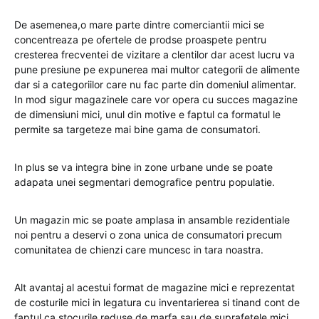
De asemenea,o mare parte dintre comerciantii mici se
concentreaza pe ofertele de prodse proaspete pentru
cresterea frecventei de vizitare a clentilor dar acest lucru va
pune presiune pe expunerea mai multor categorii de alimente
dar si a categoriilor care nu fac parte din domeniul alimentar.
In mod sigur magazinele care vor opera cu succes magazine
de dimensiuni mici, unul din motive e faptul ca formatul le
permite sa targeteze mai bine gama de consumatori.
In plus se va integra bine in zone urbane unde se poate
adapata unei segmentari demografice pentru populatie.
Un magazin mic se poate amplasa in ansamble rezidentiale
noi pentru a deservi o zona unica de consumatori precum
comunitatea de chienzi care muncesc in tara noastra.
Alt avantaj al acestui format de magazine mici e reprezentat
de costurile mici in legatura cu inventarierea si tinand cont de
faptul ca stocurile reduse de marfa sau de suprafetele mici