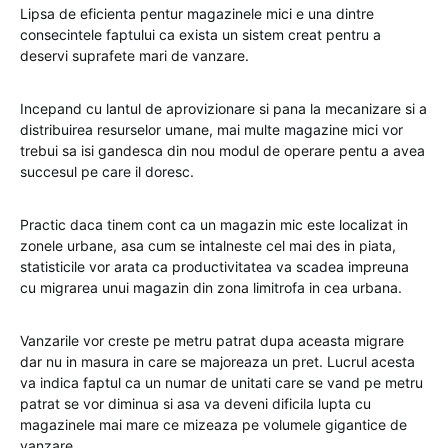
Lipsa de eficienta pentur magazinele mici e una dintre
consecintele faptului ca exista un sistem creat pentru a
deservi suprafete mari de vanzare.
Incepand cu lantul de aprovizionare si pana la mecanizare si a
distribuirea resurselor umane, mai multe magazine mici vor
trebui sa isi gandesca din nou modul de operare pentu a avea
succesul pe care il doresc.
Practic daca tinem cont ca un magazin mic este localizat in
zonele urbane, asa cum se intalneste cel mai des in piata,
statisticile vor arata ca productivitatea va scadea impreuna
cu migrarea unui magazin din zona limitrofa in cea urbana.
Vanzarile vor creste pe metru patrat dupa aceasta migrare
dar nu in masura in care se majoreaza un pret. Lucrul acesta
va indica faptul ca un numar de unitati care se vand pe metru
patrat se vor diminua si asa va deveni dificila lupta cu
magazinele mai mare ce mizeaza pe volumele gigantice de
vanzare.