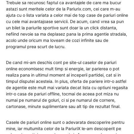
Trebuie sa recunosc faptul ca avantajele de care ma bucur
astazi sunt meritele celor de la Pariurix.com, cei care m-au
ajuta cu o lista variata a celor mai de top case de pariuri online
cu cele mai avantajoase servicii. De acum, cand vrea sa pun
un bilet la pariurile sportive sunt doar la un click distanta,
nefiind nevoie sa ma deplasez pana la prima agentie stradala,
acolo unde oricum ma loveam de cozi infinite sau de
programul prea scurt de lucru.
De cand mi-am deschis cont pe site-ul caselor de pariuri
online economisesc mult timp si energie, iar parierea o pot
realiza pana in ultimul moment al inceperii partidei, cat si in
timpul disputei acesteia. In plus, oferta de pariere intr-o astfel
de agentie este mult mai variata decat lista cu optiuni regasita
intr-o casa de pariuri offline, tocmai de aceea pot miza nu
numai pe numarul de goluri, ci si pe numarul de cornere,
cartonase, minute suplimentare sau alt tip de rezultat final.
Casele de pariuri online sunt o adevarata descoperire pentru
mine, iar multumita celor de la PariuriX le-am descoperit pe