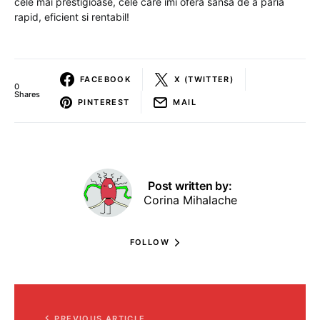
cele mai prestigioase, cele care imi ofera sansa de a paria
rapid, eficient si rentabil!
FACEBOOK
X (TWITTER)
0
Shares
PINTEREST
MAIL
Post written by:
Corina Mihalache
FOLLOW
PREVIOUS ARTICLE