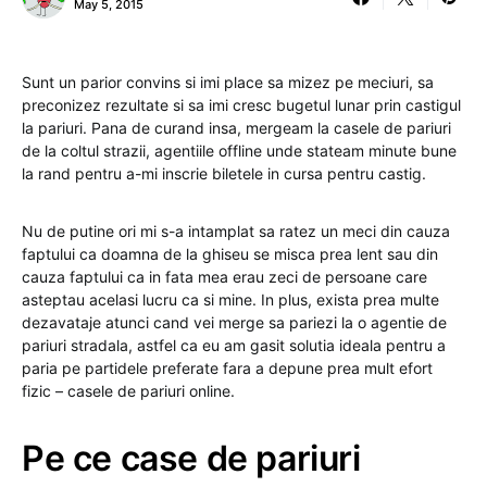
May 5, 2015
Sunt un parior convins si imi place sa mizez pe meciuri, sa
preconizez rezultate si sa imi cresc bugetul lunar prin castigul
la pariuri. Pana de curand insa, mergeam la casele de pariuri
de la coltul strazii, agentiile offline unde stateam minute bune
la rand pentru a-mi inscrie biletele in cursa pentru castig.
Nu de putine ori mi s-a intamplat sa ratez un meci din cauza
faptului ca doamna de la ghiseu se misca prea lent sau din
cauza faptului ca in fata mea erau zeci de persoane care
asteptau acelasi lucru ca si mine. In plus, exista prea multe
dezavataje atunci cand vei merge sa pariezi la o agentie de
pariuri stradala, astfel ca eu am gasit solutia ideala pentru a
paria pe partidele preferate fara a depune prea mult efort
fizic – casele de pariuri online.
Pe ce case de pariuri