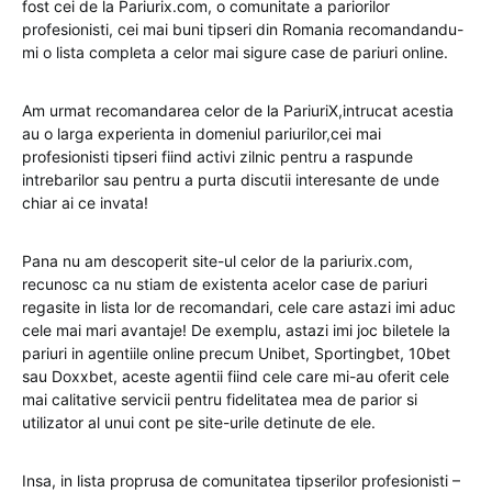
fost cei de la Pariurix.com, o comunitate a pariorilor
profesionisti, cei mai buni tipseri din Romania recomandandu-
mi o lista completa a celor mai sigure case de pariuri online.
Am urmat recomandarea celor de la PariuriX,intrucat acestia
au o larga experienta in domeniul pariurilor,cei mai
profesionisti tipseri fiind activi zilnic pentru a raspunde
intrebarilor sau pentru a purta discutii interesante de unde
chiar ai ce invata!
Pana nu am descoperit site-ul celor de la pariurix.com,
recunosc ca nu stiam de existenta acelor case de pariuri
regasite in lista lor de recomandari, cele care astazi imi aduc
cele mai mari avantaje! De exemplu, astazi imi joc biletele la
pariuri in agentiile online precum Unibet, Sportingbet, 10bet
sau Doxxbet, aceste agentii fiind cele care mi-au oferit cele
mai calitative servicii pentru fidelitatea mea de parior si
utilizator al unui cont pe site-urile detinute de ele.
Insa, in lista proprusa de comunitatea tipserilor profesionisti –