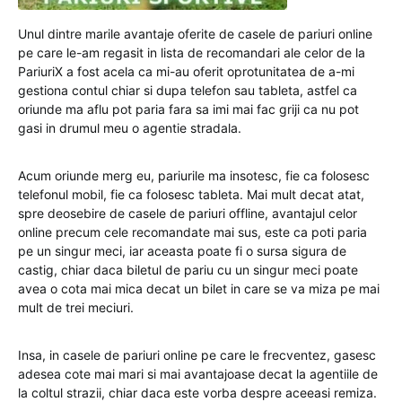
Unul dintre marile avantaje oferite de casele de pariuri online
pe care le-am regasit in lista de recomandari ale celor de la
PariuriX a fost acela ca mi-au oferit oprotunitatea de a-mi
gestiona contul chiar si dupa telefon sau tableta, astfel ca
oriunde ma aflu pot paria fara sa imi mai fac griji ca nu pot
gasi in drumul meu o agentie stradala.
Acum oriunde merg eu, pariurile ma insotesc, fie ca folosesc
telefonul mobil, fie ca folosesc tableta. Mai mult decat atat,
spre deosebire de casele de pariuri offline, avantajul celor
online precum cele recomandate mai sus, este ca poti paria
pe un singur meci, iar aceasta poate fi o sursa sigura de
castig, chiar daca biletul de pariu cu un singur meci poate
avea o cota mai mica decat un bilet in care se va miza pe mai
mult de trei meciuri.
Insa, in casele de pariuri online pe care le frecventez, gasesc
adesea cote mai mari si mai avantajoase decat la agentiile de
la coltul strazii, chiar daca este vorba despre aceeasi remiza.