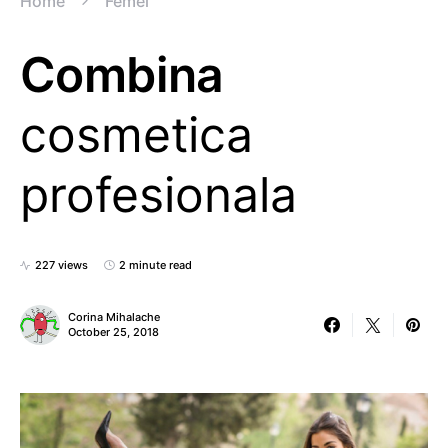
Home
Femei
Combina
cosmetica
profesionala
227 views
2 minute read
Corina Mihalache
October 25, 2018