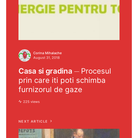
Corina Mihalache
August 31, 2018
Casa si gradina
Procesul
prin care iti poti schimba
furnizorul de gaze
225 views
NEXT ARTICLE