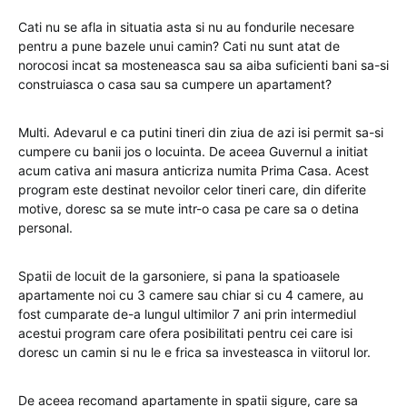
Cati nu se afla in situatia asta si nu au fondurile necesare
pentru a pune bazele unui camin? Cati nu sunt atat de
norocosi incat sa mosteneasca sau sa aiba suficienti bani sa-si
construiasca o casa sau sa cumpere un apartament?
Multi. Adevarul e ca putini tineri din ziua de azi isi permit sa-si
cumpere cu banii jos o locuinta. De aceea Guvernul a initiat
acum cativa ani masura anticriza numita Prima Casa. Acest
program este destinat nevoilor celor tineri care, din diferite
motive, doresc sa se mute intr-o casa pe care sa o detina
personal.
Spatii de locuit de la garsoniere, si pana la spatioasele
apartamente noi cu 3 camere sau chiar si cu 4 camere, au
fost cumparate de-a lungul ultimilor 7 ani prin intermediul
acestui program care ofera posibilitati pentru cei care isi
doresc un camin si nu le e frica sa investeasca in viitorul lor.
De aceea recomand apartamente in spatii sigure, care sa