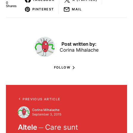
0
Shares
PINTEREST
MAIL
Post written by:
Corina Mihalache
FOLLOW
PREVIOUS ARTICLE
Corina Mihalache
September 3, 2015
Altele
Care sunt