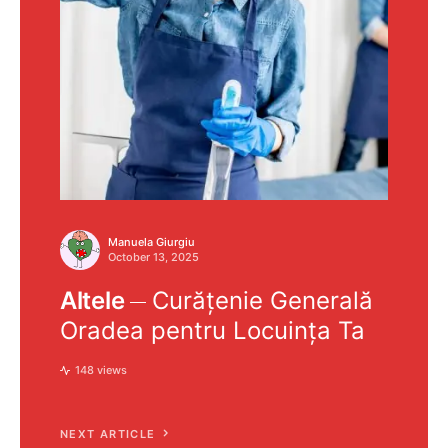
Manuela Giurgiu
October 13, 2025
Altele
Curățenie Generală
Oradea pentru Locuința Ta
148 views
NEXT ARTICLE