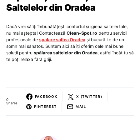
Saltelelor din Oradea
Dacă vrei să îți îmbunătățești confortul și igiena saltelei tale,
nu mai aștepta! Contactează
Clean-Spot.ro
pentru servicii
profesionale de
spalare saltea Oradea
și bucură-te de un
somn mai sănătos. Suntem aici să îți oferim cele mai bune
soluții pentru
spălarea saltelelor din Oradea
, astfel încât tu să
te poți relaxa fără griji.
FACEBOOK
X (TWITTER)
0
Shares
PINTEREST
MAIL