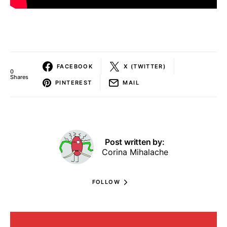
FACEBOOK
X (TWITTER)
0
Shares
PINTEREST
MAIL
Post written by:
Corina Mihalache
FOLLOW