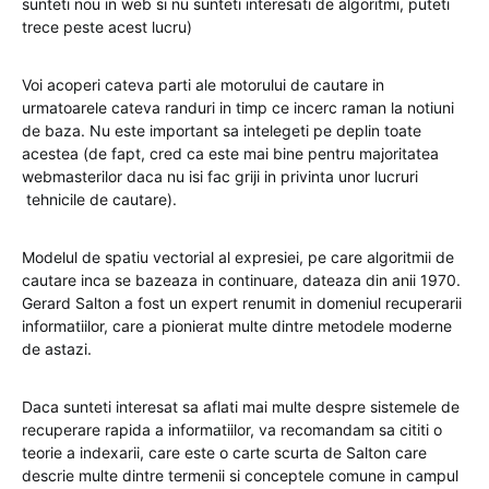
sunteti nou in web si nu sunteti interesati de algoritmi, puteti
trece peste acest lucru)
Voi acoperi cateva parti ale motorului de cautare in
urmatoarele cateva randuri in timp ce incerc raman la notiuni
de baza. Nu este important sa intelegeti pe deplin toate
acestea (de fapt, cred ca este mai bine pentru majoritatea
webmasterilor daca nu isi fac griji in privinta unor lucruri
tehnicile de cautare).
Modelul de spatiu vectorial al expresiei, pe care algoritmii de
cautare inca se bazeaza in continuare, dateaza din anii 1970.
Gerard Salton a fost un expert renumit in domeniul recuperarii
informatiilor, care a pionierat multe dintre metodele moderne
de astazi.
Daca sunteti interesat sa aflati mai multe despre sistemele de
recuperare rapida a informatiilor, va recomandam sa cititi o
teorie a indexarii, care este o carte scurta de Salton care
descrie multe dintre termenii si conceptele comune in campul