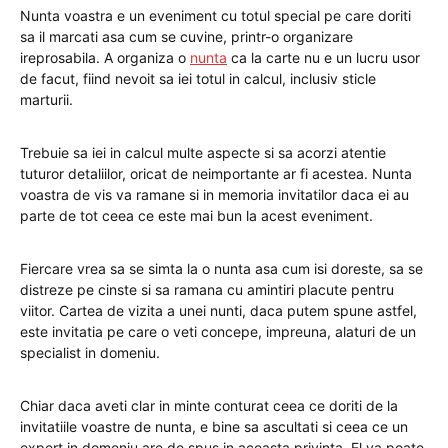
Nunta voastra e un eveniment cu totul special pe care doriti
sa il marcati asa cum se cuvine, printr-o organizare
ireprosabila. A organiza o
nunta
ca la carte nu e un lucru usor
de facut, fiind nevoit sa iei totul in calcul, inclusiv sticle
marturii.
Trebuie sa iei in calcul multe aspecte si sa acorzi atentie
tuturor detaliilor, oricat de neimportante ar fi acestea. Nunta
voastra de vis va ramane si in memoria invitatilor daca ei au
parte de tot ceea ce este mai bun la acest eveniment.
Fiercare vrea sa se simta la o nunta asa cum isi doreste, sa se
distreze pe cinste si sa ramana cu amintiri placute pentru
viitor. Cartea de vizita a unei nunti, daca putem spune astfel,
este invitatia pe care o veti concepe, impreuna, alaturi de un
specialist in domeniu.
Chiar daca aveti clar in minte conturat ceea ce doriti de la
invitatiile voastre de nunta, e bine sa ascultati si ceea ce un
expert in domeniu are de spus in aceasta privinta. El va poate