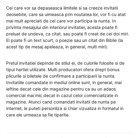
Cei care vor sa depaseasca limitele si sa creeze invitatii
deosebite, care sa uimeasca prin noutatea lor, vor fi cu atat
mai mult apreciati de cei care vor participa la nunta. In
privinta mesajului din interiorul invitatiei, acesta poate fi
preluat de undeva, ca citat, sau poate fi creat de cei doi miri.
El poate fi un text scurt, o poezie sau un citat din Biblie (la
acest tip de mesaj apeleaza, in general, multi miri).
Pretul invitatiei depinde de stilul ei, de culorile folosite si de
tipul hartiei utilizate. Multi producatori ofera drept bonus
plicurile si biletele de confirmare a participarii la nunta.
Invitatiile comandate in mediul online sunt, in general, mai
ieftine decat cele din magazine pentru ca au un adaos
comercial mai mic decat in cazul celor comercializate in
magazine. Atunci cand comandati invitatii de nunta pe
internet, le puteti personliza si chiar vizualiza in formatul in
care ele urmeaza sa fie tiparite.