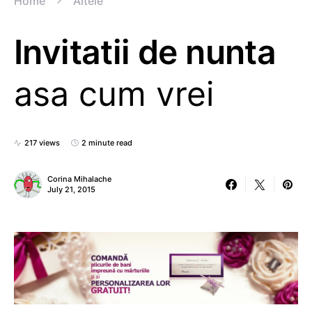
Home
Altele
Invitatii de nunta
asa cum vrei
217 views
2 minute read
Corina Mihalache
July 21, 2015