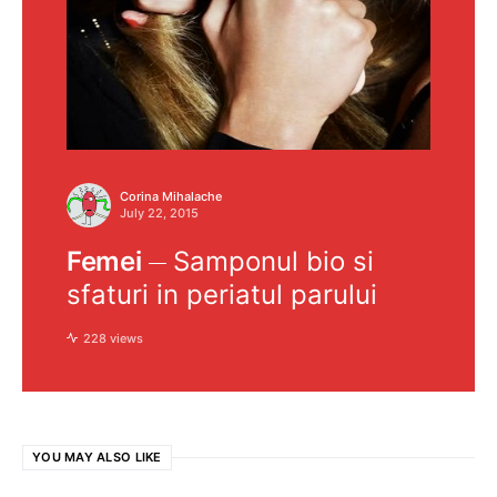
Corina Mihalache
July 22, 2015
Femei
Samponul bio si
sfaturi in periatul parului
228 views
YOU MAY ALSO LIKE