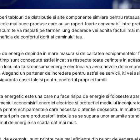
ri tablouri de distributie si alte componente similare pentru reteaua
cele mai bune produse care au un raport foarte convenabil intre pret 
 acum te va rasplati pe termen lung deoarece vei achita facturi mai mi
neficia de confortul dorit al caminului tau.
le de energie depinde in mare masura si de calitatea echipamentelor f
 timp sunt concepute astfel incat sa respecte toate cerintele in aceast
 in locuinta ta si consuma energie electrica va avea nevoie de comp
Alegand un partener de incredere pentru astfel ee servicii, iti vei as
siguranta casei tale si pentru confortul propriei familii.
nta energetic este una care nu face risipa de energie si foloseste apa
eniul economisirii energiei electrice si protectiei mediului inconjurat
a printre echipamentele care necesita o atentie deosebita. In multe t
entari prin care producatorii trebuie sa se supuna unor anumite stand
umul de energie sa scada cat mai mult.
D, de exemplu, sunt printre cele mai eficiente din punct de vedere al