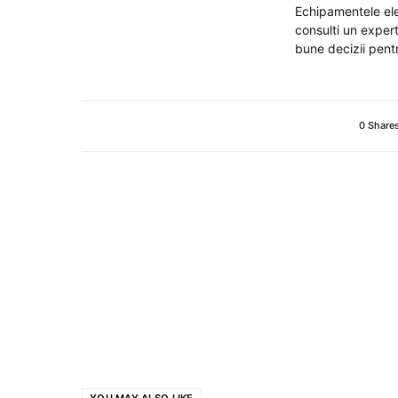
Echipamentele ele
consulti un expert
bune decizii pentr
0 Share
YOU MAY ALSO LIKE