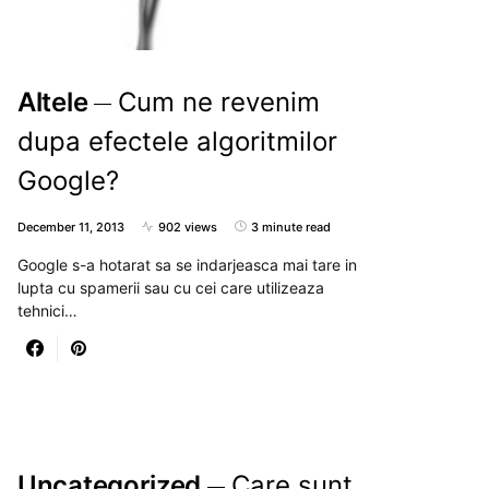
Altele
Cum ne revenim
dupa efectele algoritmilor
Google?
December 11, 2013
902 views
3 minute read
Google s-a hotarat sa se indarjeasca mai tare in
lupta cu spamerii sau cu cei care utilizeaza
tehnici…
Uncategorized
Care sunt