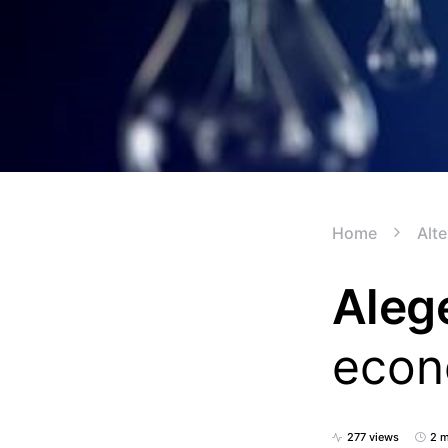
Home
Alte
Alege
econo
277 views
2 m