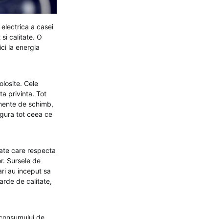
 electrica a casei
si calitate. O
ci la energia
olosite. Cele
a privinta. Tot
onente de schimb,
igura tot ceea ce
rate care respecta
or. Sursele de
ari au inceput sa
arde de calitate,
 consumului de