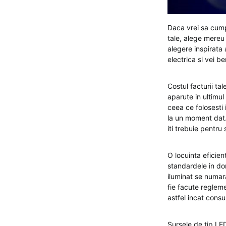
Daca vrei sa cumpe
tale, alege mereu 
alegere inspirata
electrica si vei be
Costul facturii ta
aparute in ultimul
ceea ce folosesti
la un moment dat. 
iti trebuie pentru 
O locuinta eficie
standardele in dom
iluminat se numar
fie facute reglem
astfel incat cons
Sursele de tip LE