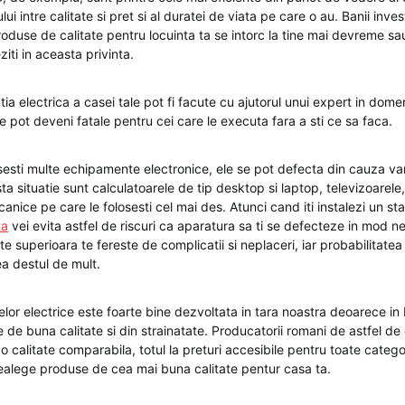
lui intre calitate si pret si al duratei de viata pe care o au. Banii invest
oduse de calitate pentru locuinta ta se intorc la tine mai devreme sau
ziti in aceasta privinta.
latia electrica a casei tale pot fi facute cu ajutorul unui expert in dom
 ce pot deveni fatale pentru cei care le executa fara a sti ce sa faca.
sesti multe echipamente electronice, ele se pot defecta din cauza vari
ta situatie sunt calculatoarele de tip desktop si laptop, televizoarele
anice pe care le folosesti cel mai des. Atunci cand iti instalezi un sta
ta
vei evita astfel de riscuri ca aparatura sa ti se defecteze in mod n
ate superioara te fereste de complicatii si neplaceri, iar probabilitatea
ea destul de mult.
lor electrice este foarte bine dezvoltata in tara noastra deoarece i
e de buna calitate si din strainatate. Producatorii romani de astfel 
 calitate comparabila, totul la preturi accesibile pentru toate categori
ealege produse de cea mai buna calitate pentur casa ta.