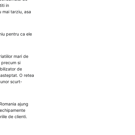
iti in
 mai tarziu, asa
eniu pentru ca ele
atiilor mari de
, precum si
bilizator de
easteptat. O retea
 unor scurt-
n Romania ajung
de echipamente
ile de clienti.