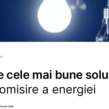
le
 cele mai bune solut
misire a energiei
inute read