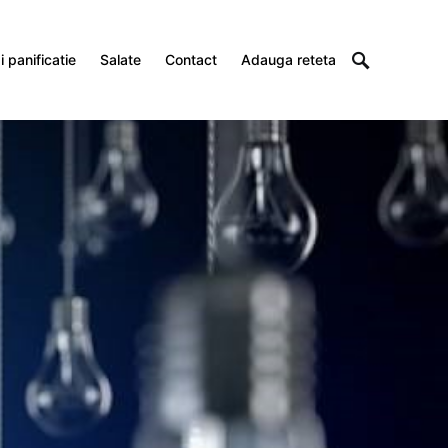
 panificatie
Salate
Contact
Adauga reteta