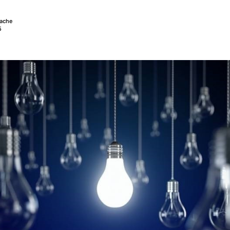
lache
5