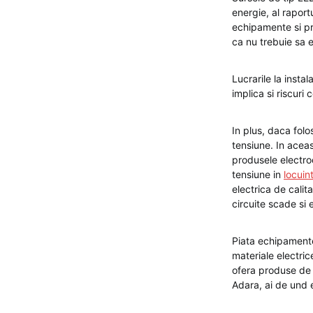
energie, al raportu
echipamente si pr
ca nu trebuie sa e
Lucrarile la insta
implica si riscuri
In plus, daca folo
tensiune. In aceas
produsele electroc
tensiune in
locuin
electrica de calit
circuite scade si 
Piata echipamente
materiale electric
ofera produse de o
Adara, ai de und 