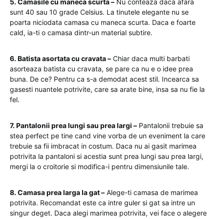
5. Camasile cu maneca scurta –
Nu conteaza daca afara
sunt 40 sau 10 grade Celsius. La tinutele elegante nu se
poarta niciodata camasa cu maneca scurta. Daca e foarte
cald, ia-ti o camasa dintr-un material subtire.
6. Batista asortata cu cravata –
Chiar daca multi barbati
asorteaza batista cu cravata, se pare ca nu e o idee prea
buna. De ce? Pentru ca s-a demodat acest stil. Incearca sa
gasesti nuantele potrivite, care sa arate bine, insa sa nu fie la
fel.
7. Pantalonii prea lungi sau prea largi –
Pantalonii trebuie sa
stea perfect pe tine cand vine vorba de un eveniment la care
trebuie sa fii imbracat in costum. Daca nu ai gasit marimea
potrivita la pantaloni si acestia sunt prea lungi sau prea largi,
mergi la o croitorie si modifica-i pentru dimensiunile tale.
8. Camasa prea larga la gat –
Alege-ti camasa de marimea
potrivita. Recomandat este ca intre guler si gat sa intre un
singur deget. Daca alegi marimea potrivita, vei face o alegere