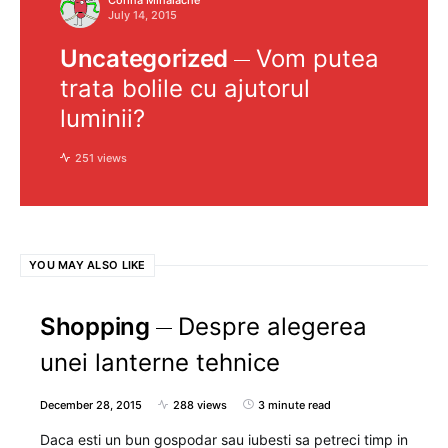
July 14, 2015
Uncategorized
Vom putea
trata bolile cu ajutorul
luminii?
251 views
YOU MAY ALSO LIKE
Shopping
Despre alegerea
unei lanterne tehnice
December 28, 2015
288 views
3 minute read
Daca esti un bun gospodar sau iubesti sa petreci timp in