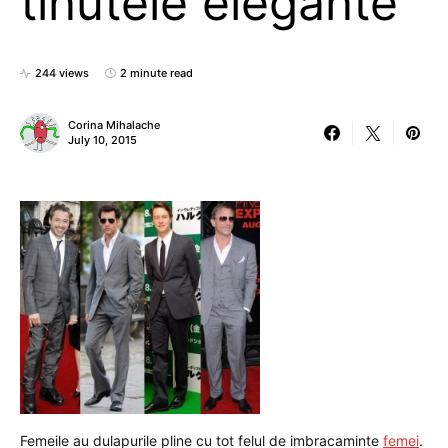
tinutele elegante
244 views
2 minute read
Corina Mihalache
July 10, 2015
Femeile au dulapurile pline cu tot felul de imbracaminte
femei
.