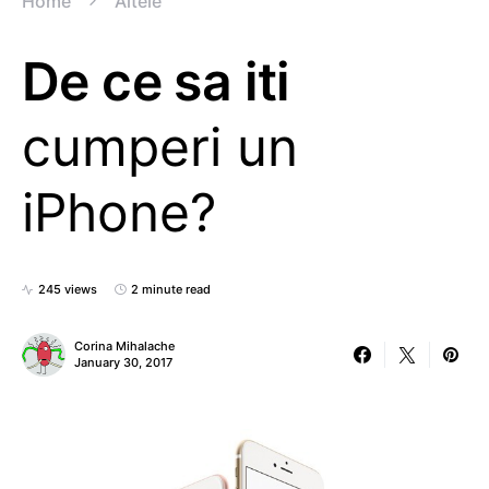
Home
Altele
De ce sa iti
cumperi un
iPhone?
245 views
2 minute read
Corina Mihalache
January 30, 2017