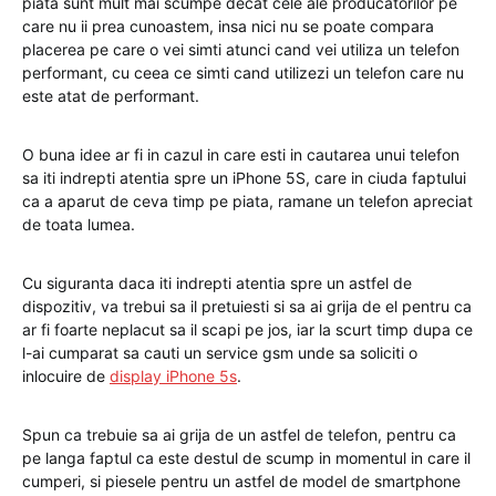
piata sunt mult mai scumpe decat cele ale producatorilor pe
care nu ii prea cunoastem, insa nici nu se poate compara
placerea pe care o vei simti atunci cand vei utiliza un telefon
performant, cu ceea ce simti cand utilizezi un telefon care nu
este atat de performant.
O buna idee ar fi in cazul in care esti in cautarea unui telefon
sa iti indrepti atentia spre un iPhone 5S, care in ciuda faptului
ca a aparut de ceva timp pe piata, ramane un telefon apreciat
de toata lumea.
Cu siguranta daca iti indrepti atentia spre un astfel de
dispozitiv, va trebui sa il pretuiesti si sa ai grija de el pentru ca
ar fi foarte neplacut sa il scapi pe jos, iar la scurt timp dupa ce
l-ai cumparat sa cauti un service gsm unde sa soliciti o
inlocuire de
display iPhone 5s
.
Spun ca trebuie sa ai grija de un astfel de telefon, pentru ca
pe langa faptul ca este destul de scump in momentul in care il
cumperi, si piesele pentru un astfel de model de smartphone