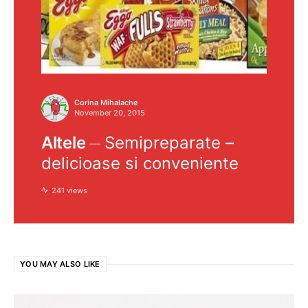
Corina Mihalache
November 20, 2015
Altele
Semipreparate –
delicioase si conveniente
241 views
YOU MAY ALSO LIKE