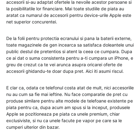
accesorii si-au adaptat ofertele la nevoile acestor persoane si
la posibilitatile lor financiare. Mai toate studiile de piata au
aratat ca numarul de accesorii pentru device-urile Apple este
net superior concurentei.
De la folii pentru protectia ecranului si pana la baterii externe,
toate magazinele de gen incearca sa satisfaca doleantele unui
public destul de pretentios si atent la ceea ce cumpara. Dupa
ce ai dat o suma consistenta pentru a-ti cumpara un iPhone, e
greu de crezut ca te vei arunca asupra oricarei oferte de
accesorii ghidandu-te doar dupa pret. Aici iti asumi riscul.
E clar ca, odata ce telefonul costa atat de mult, nici accesoriile
nu au cum sa fie mai ieftine. Nu face comparatie de pret cu
produse similare pentru alte modele de telefoane existente pe
piata pentru ca, dupa acum am spus si la inceput, produsele
Apple se pozitioneaza pe piata ca unele premium, chiar
exclusiviste, si nu ca unele facute pe vapor pe care sa le
cumperi ulterior din bazar.