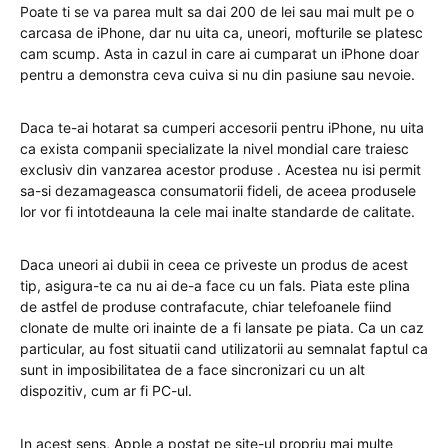
Poate ti se va parea mult sa dai 200 de lei sau mai mult pe o
carcasa de iPhone, dar nu uita ca, uneori, mofturile se platesc
cam scump. Asta in cazul in care ai cumparat un iPhone doar
pentru a demonstra ceva cuiva si nu din pasiune sau nevoie.
Daca te-ai hotarat sa cumperi accesorii pentru iPhone, nu uita
ca exista companii specializate la nivel mondial care traiesc
exclusiv din vanzarea acestor produse . Acestea nu isi permit
sa-si dezamageasca consumatorii fideli, de aceea produsele
lor vor fi intotdeauna la cele mai inalte standarde de calitate.
Daca uneori ai dubii in ceea ce priveste un produs de acest
tip, asigura-te ca nu ai de-a face cu un fals. Piata este plina
de astfel de produse contrafacute, chiar telefoanele fiind
clonate de multe ori inainte de a fi lansate pe piata. Ca un caz
particular, au fost situatii cand utilizatorii au semnalat faptul ca
sunt in imposibilitatea de a face sincronizari cu un alt
dispozitiv, cum ar fi PC-ul.
In acest sens, Apple a postat pe site-ul propriu mai multe