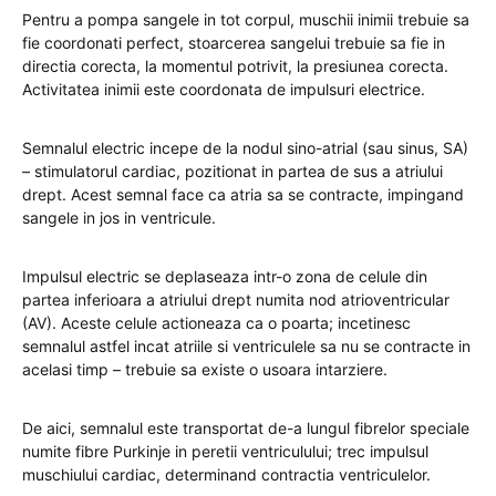
Pentru a pompa sangele in tot corpul, muschii inimii trebuie sa
fie coordonati perfect, stoarcerea sangelui trebuie sa fie in
directia corecta, la momentul potrivit, la presiunea corecta.
Activitatea inimii este coordonata de impulsuri electrice.
Semnalul electric incepe de la nodul sino-atrial (sau sinus, SA)
– stimulatorul cardiac, pozitionat in partea de sus a atriului
drept. Acest semnal face ca atria sa se contracte, impingand
sangele in jos in ventricule.
Impulsul electric se deplaseaza intr-o zona de celule din
partea inferioara a atriului drept numita nod atrioventricular
(AV). Aceste celule actioneaza ca o poarta; incetinesc
semnalul astfel incat atriile si ventriculele sa nu se contracte in
acelasi timp – trebuie sa existe o usoara intarziere.
De aici, semnalul este transportat de-a lungul fibrelor speciale
numite fibre Purkinje in peretii ventriculului; trec impulsul
muschiului cardiac, determinand contractia ventriculelor.