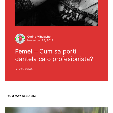
Corina Mihalache
November 25, 2019
Femei
Cum sa porti
dantela ca o profesionista?
249 views
YOU MAY ALSO LIKE