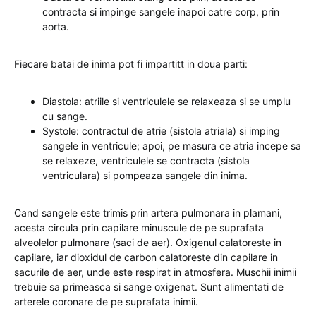
contracta si impinge sangele inapoi catre corp, prin
aorta.
Fiecare batai de inima pot fi impartitt in doua parti:
Diastola: atriile si ventriculele se relaxeaza si se umplu
cu sange.
Systole: contractul de atrie (sistola atriala) si imping
sangele in ventricule; apoi, pe masura ce atria incepe sa
se relaxeze, ventriculele se contracta (sistola
ventriculara) si pompeaza sangele din inima.
Cand sangele este trimis prin artera pulmonara in plamani,
acesta circula prin capilare minuscule de pe suprafata
alveolelor pulmonare (saci de aer). Oxigenul calatoreste in
capilare, iar dioxidul de carbon calatoreste din capilare in
sacurile de aer, unde este respirat in atmosfera. Muschii inimii
trebuie sa primeasca si sange oxigenat. Sunt alimentati de
arterele coronare de pe suprafata inimii.