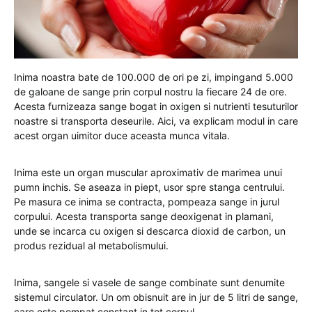
Inima noastra bate de 100.000 de ori pe zi, impingand 5.000
de galoane de sange prin corpul nostru la fiecare 24 de ore.
Acesta furnizeaza sange bogat in oxigen si nutrienti tesuturilor
noastre si transporta deseurile. Aici, va explicam modul in care
acest organ uimitor duce aceasta munca vitala.
Inima este un organ muscular aproximativ de marimea unui
pumn inchis. Se aseaza in piept, usor spre stanga centrului.
Pe masura ce inima se contracta, pompeaza sange in jurul
corpului. Acesta transporta sange deoxigenat in plamani,
unde se incarca cu oxigen si descarca dioxid de carbon, un
produs rezidual al metabolismului.
Inima, sangele si vasele de sange combinate sunt denumite
sistemul circulator. Un om obisnuit are in jur de 5 litri de sange,
care este pompat constant in tot corpul.