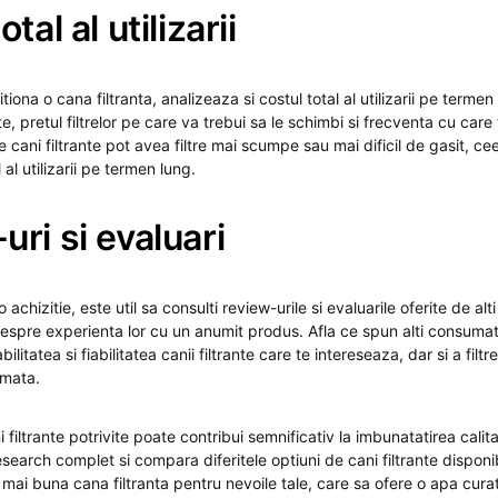
tal al utilizarii
tiona o cana filtranta, analizeaza si costul total al utilizarii pe termen 
nte, pretul filtrelor pe care va trebui sa le schimbi si frecventa cu care
le cani filtrante pot avea filtre mai scumpe sau mai dificil de gasit, c
 al utilizarii pe termen lung.
ri si evaluari
 achizitie, este util sa consulti review-urile si evaluarile oferite de alti
despre experienta lor cu un anumit produs. Afla ce spun alti consuma
litatea si fiabilitatea canii filtrante care te intereseaza, dar si a filtr
rmata.
 filtrante potrivite poate contribui semnificativ la imbunatatirea calita
research complet si compara diferitele optiuni de cani filtrante disponi
 mai buna cana filtranta pentru nevoile tale, care sa ofere o apa cura