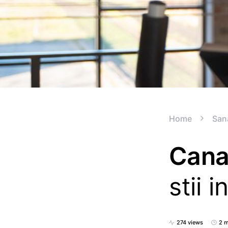
Home
San
Cana 
stii 
274 views
2 m