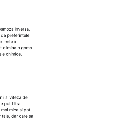
u osmoza inversa,
e de preferintele
iciente in
pot elimina o gama
ele chimice,
ii si viteza de
e pot filtra
e mai mica si pot
 tale, dar care sa