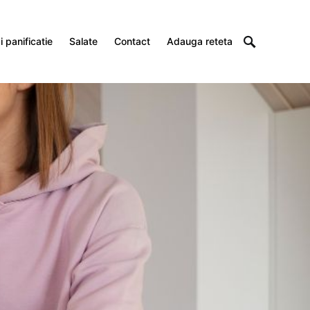
 panificatie
Salate
Contact
Adauga reteta