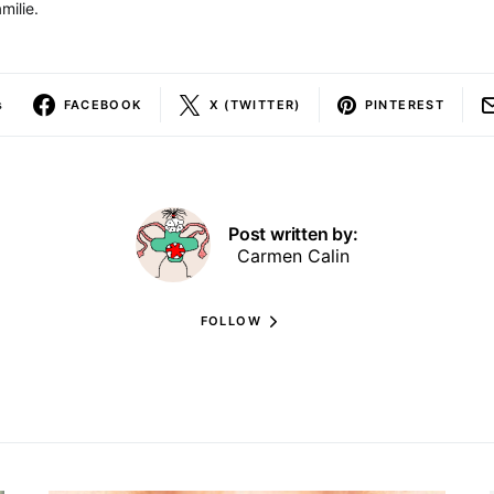
milie.
s
FACEBOOK
X (TWITTER)
PINTEREST
Post written by:
Carmen Calin
FOLLOW