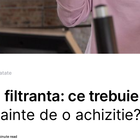
atate
filtranta: ce trebuie
inainte de o achizitie
inute read