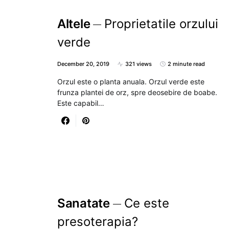
Altele
Proprietatile orzului
verde
December 20, 2019
321 views
2 minute read
Orzul este o planta anuala. Orzul verde este
frunza plantei de orz, spre deosebire de boabe.
Este capabil…
Sanatate
Ce este
presoterapia?