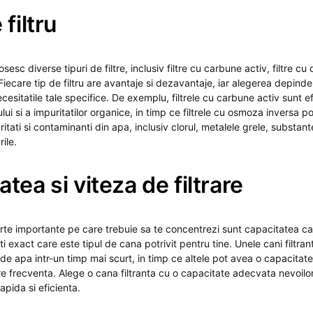
 filtru
losesc diverse tipuri de filtre, inclusiv filtre cu carbune activ, filtre c
e. Fiecare tip de filtru are avantaje si dezavantaje, iar alegerea depind
cesitatile tale specifice. De exemplu, filtrele cu carbune activ sunt ef
lui si a impuritatilor organice, in timp ce filtrele cu osmoza inversa 
itati si contaminanti din apa, inclusiv clorul, metalele grele, substant
rile.
tea si viteza de filtrare
te importante pe care trebuie sa te concentrezi sunt capacitatea can
sti exact care este tipul de cana potrivit pentru tine. Unele cani filtrant
 de apa intr-un timp mai scurt, in timp ce altele pot avea o capacitat
e frecventa. Alege o cana filtranta cu o capacitate adecvata nevoilor
 rapida si eficienta.