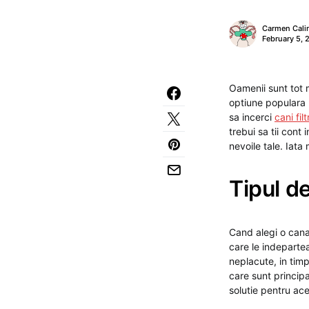
Carmen Cali
February 5, 
Oamenii sunt tot m
optiune populara p
sa incerci
cani fi
trebui sa tii cont
nevoile tale. Iata 
Tipul de
Cand alegi o cana 
care le indepartea
neplacute, in timp
care sunt principa
solutie pentru ac