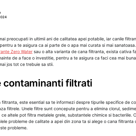
n
2024
ai preocupati in ultimii ani de calitatea apei potabile, iar canile filtr
entru a te asigura ca ai parte de o apa mai curata si mai sanatoasa. F
ltrante Zero Water
sau o alta varianta de cana filtranta, exista cativa f
 inainte de a face o investitie, pentru a te asigura ca faci cea mai bun
mai jos tot ce trebuie sa stii.
 contaminanti filtrati
filtranta, este esential sa te informezi despre tipurile specifice de 
za filtrele. Unele filtre sunt concepute pentru a elimina clorul, sedime
 ce altele pot filtra metalele grele, substantele chimice si bacteriile. 
lele probleme de calitate a apei din zona ta si alege o cana filtranta 
este probleme.