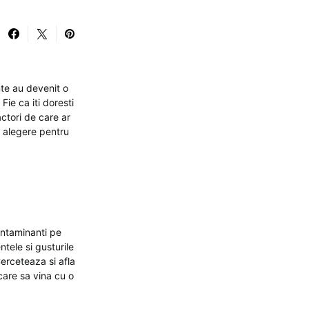
ante au devenit o
ie ca iti doresti
actori de care ar
a alegere pentru
contaminanti pe
ntele si gusturile
Cerceteaza si afla
care sa vina cu o