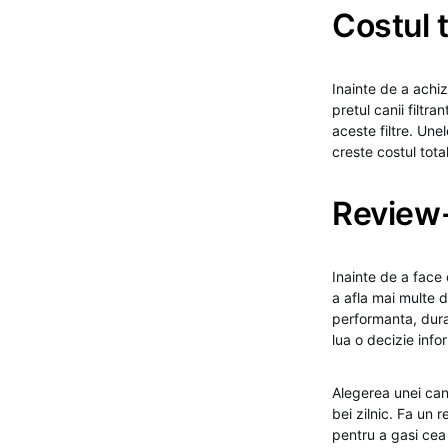
Costul to
Inainte de a achizi
pretul canii filtra
aceste filtre. Une
creste costul total
Review-u
Inainte de a face o
a afla mai multe 
performanta, durabi
lua o decizie info
Alegerea unei cani
bei zilnic. Fa un 
pentru a gasi cea