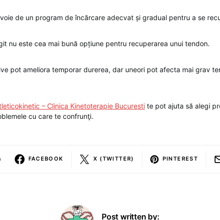
voie de un program de încărcare adecvat și gradual pentru a se rec
it nu este cea mai bună opțiune pentru recuperarea unui tendon.
ve pot ameliora temporar durerea, dar uneori pot afecta mai grav t
tleticokinetic – Clinica Kinetoterapie Bucuresti
te pot ajuta să alegi p
oblemele cu care te confrunţi.
s
FACEBOOK
X (TWITTER)
PINTEREST
Post written by: