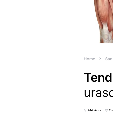
Home
San
Tend
uras
244 views
2 