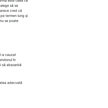
n urmă este ceea ce
 alege să se
eoarece cred că
 pe termen lung și
 nu se poate
mi-a cauzat
tendonul în
 și să absoarbă
itatea adecvată