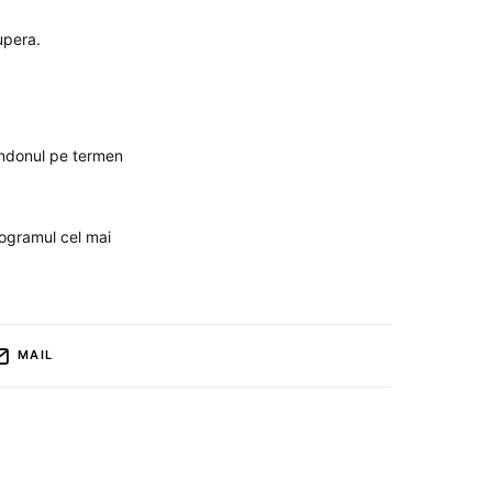
upera.
endonul pe termen
rogramul cel mai
MAIL