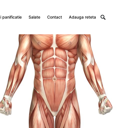
 panificatie
Salate
Contact
Adauga reteta