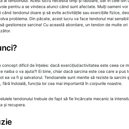
ă al tendonului. Acest lucru necesită timp și răbdare, dar în cele di
oie pentru a se vindeca atunci când sunt afectate. Mulți oameni vor
când tendonul doare și să evite activitățile sau exercițiile fizice, d
zolva problema. Din păcate, acest lucru va face tendonul mai sensibil
 să gestioneze sarcina! Cu această abordare, un tendon de multe ori
zător.
unci?
 concept dificil de înțeles: dacă exercițiul/activitatea este ceea ce 
e naiba o va ajuta?! Ei bine, chiar dacă sarcina este cea care a pus 
tot ea va fi şi salvatorul. Tendoanele sunt menite să reziste la sarcini
e, fără îndoială, funcția lor cea mai importantă în corpurile noastre.
elulele tendonului trebuie de fapt să fie încărcate mecanic la intens
a și recupera.
uzie