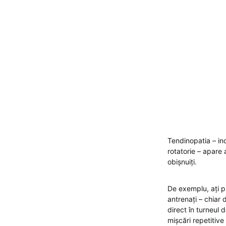
Tendinopatia – in
rotatorie – apare
obișnuiți.
De exemplu, ați p
antrenați – chiar 
direct în turneul
mișcări repetitive