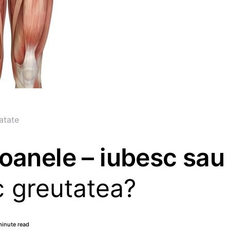
atate
oanele – iubesc sau
c greutatea?
minute read