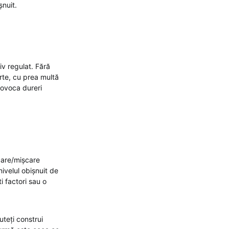
șnuit.
iv regulat. Fără
arte, cu prea multă
rovoca dureri
rcare/mișcare
nivelul obișnuit de
ti factori sau o
uteți construi