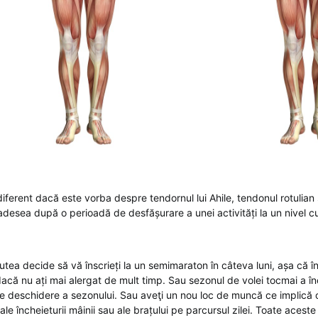
diferent dacă este vorba despre tendornul lui Ahile, tendonul rotulian
 adesea după o perioadă de desfășurare a unei activități la un nivel 
utea decide să vă înscrieți la un semimaraton în câteva luni, așa că î
dacă nu ați mai alergat de mult timp. Sau sezonul de volei tocmai a înc
 de deschidere a sezonului. Sau aveţi un nou loc de muncă ce implică
 ale încheieturii mâinii sau ale brațului pe parcursul zilei. Toate acest