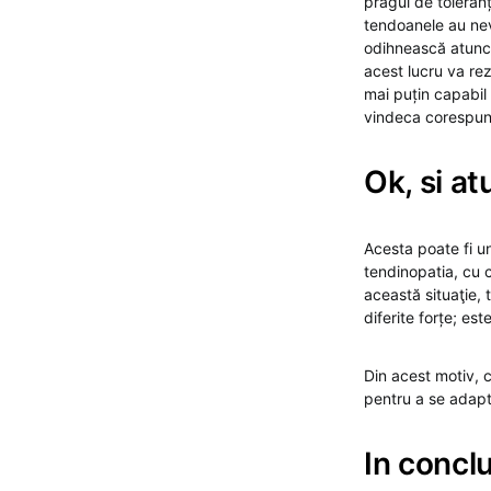
pragul de toleranț
tendoanele au nev
odihnească atunci 
acest lucru va re
mai puțin capabil
vindeca corespun
Ok, si at
Acesta poate fi un
tendinopatia, cu c
această situaţie, 
diferite forțe; est
Din acest motiv, c
pentru a se adapt
In concl