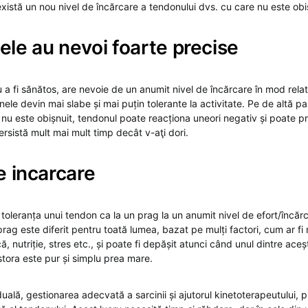
xistă un nou nivel de încărcare a tendonului dvs. cu care nu este obi
le au nevoi foarte precise
a fi sănătos, are nevoie de un anumit nivel de încărcare în mod relat
ele devin mai slabe și mai puțin tolerante la activitate. Pe de altă p
 nu este obișnuit, tendonul poate reacționa uneori negativ și poate p
rsistă mult mai mult timp decât v-aţi dori.
e incarcare
 toleranța unui tendon ca la un prag la un anumit nivel de efort/încă
prag este diferit pentru toată lumea, bazat pe mulți factori, cum ar fi 
ă, nutriție, stres etc., și poate fi depășit atunci când unul dintre aceș
tora este pur și simplu prea mare.
lă, gestionarea adecvată a sarcinii și ajutorul kinetoterapeutului, p