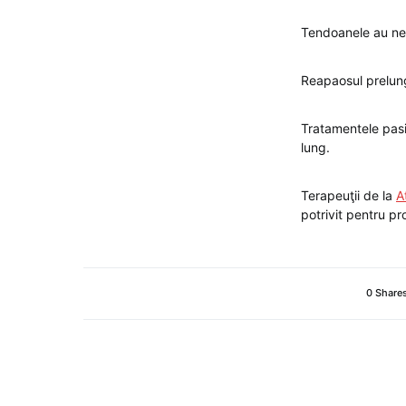
Tendoanele au ne
Reapaosul prelung
Tratamentele pasi
lung.
Terapeuţii de la
A
potrivit pentru pr
0 Share