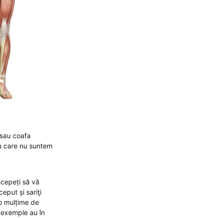
 sau coafa
cu care nu suntem
ncepeți să vă
eput și sariţi
 o mulțime de
e exemple au în