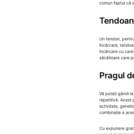
comun faptul că e
Tendoane
Un tendon, pentru 
încărcare, tendoan
încărcare cu care
sâcâitoare care pe
Pragul d
Vă puteți gândi la
repetitivă. Acest 
activitate, genetic
combinație a aces
Cu expunere gradua