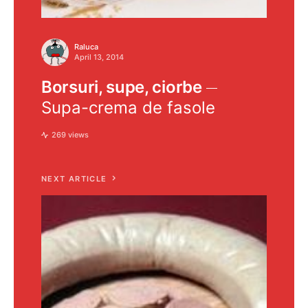
Raluca
April 13, 2014
Borsuri, supe, ciorbe
Supa-crema de fasole
269 views
NEXT ARTICLE