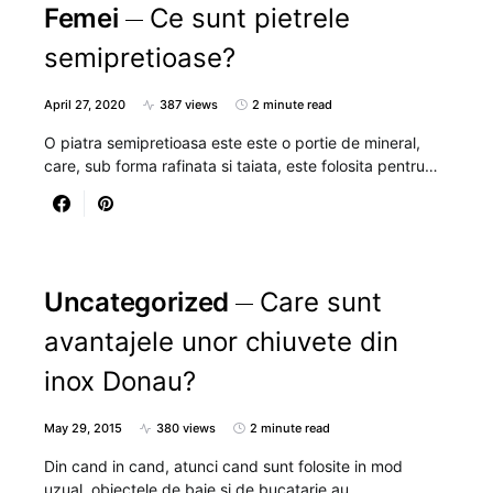
Femei
Ce sunt pietrele
semipretioase?
April 27, 2020
387 views
2 minute read
O piatra semipretioasa este este o portie de mineral,
care, sub forma rafinata si taiata, este folosita pentru…
Uncategorized
Care sunt
avantajele unor chiuvete din
inox Donau?
May 29, 2015
380 views
2 minute read
Din cand in cand, atunci cand sunt folosite in mod
uzual, obiectele de baie si de bucatarie au…