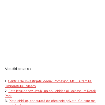
Alte stiri actuale :
1.
Centrul de Investigatii Media: Romexpo, MOSIA familiei
`Imparatului` Vlasov
2.
Retailerul danez JYSK, un nou chiriaş al Colosseum Retail
Park
3.
Piaţa chiriilor, concurată de căminele private. Ce este mai