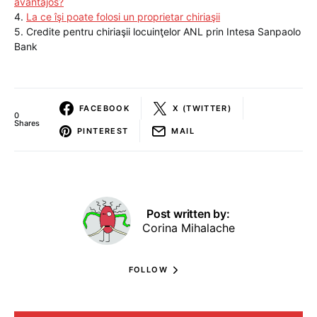
avantajos?
4.
La ce îşi poate folosi un proprietar chiriaşii
5. Credite pentru chiriaşii locuinţelor ANL prin Intesa Sanpaolo
Bank
FACEBOOK
X (TWITTER)
0
Shares
PINTEREST
MAIL
Post written by:
Corina Mihalache
FOLLOW