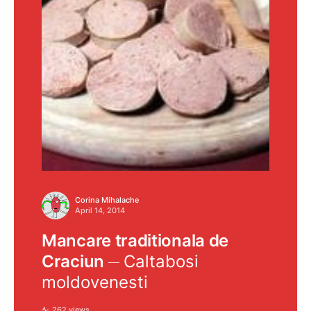
Corina Mihalache
April 14, 2014
Mancare traditionala de
Craciun
Caltabosi
moldovenesti
262 views