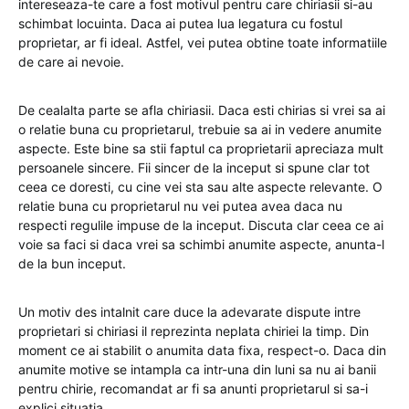
intereseaza-te care a fost motivul pentru care chiriasii si-au
schimbat locuinta. Daca ai putea lua legatura cu fostul
proprietar, ar fi ideal. Astfel, vei putea obtine toate informatiile
de care ai nevoie.
De cealalta parte se afla chiriasii. Daca esti chirias si vrei sa ai
o relatie buna cu proprietarul, trebuie sa ai in vedere anumite
aspecte. Este bine sa stii faptul ca proprietarii apreciaza mult
persoanele sincere. Fii sincer de la inceput si spune clar tot
ceea ce doresti, cu cine vei sta sau alte aspecte relevante. O
relatie buna cu proprietarul nu vei putea avea daca nu
respecti regulile impuse de la inceput. Discuta clar ceea ce ai
voie sa faci si daca vrei sa schimbi anumite aspecte, anunta-l
de la bun inceput.
Un motiv des intalnit care duce la adevarate dispute intre
proprietari si chiriasi il reprezinta neplata chiriei la timp. Din
moment ce ai stabilit o anumita data fixa, respect-o. Daca din
anumite motive se intampla ca intr-una din luni sa nu ai banii
pentru chirie, recomandat ar fi sa anunti proprietarul si sa-i
explici situatia.