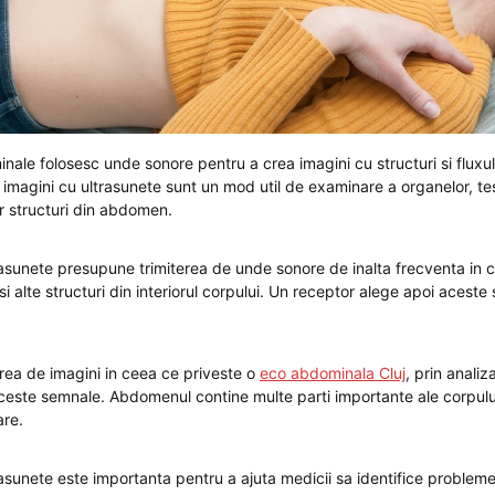
nale folosesc unde sonore pentru a crea imagini cu structuri si fluxu
magini cu ultrasunete sunt un mod util de examinare a organelor, tesu
or structuri din abdomen.
rasunete presupune trimiterea de unde sonore de inalta frecventa in c
si alte structuri din interiorul corpului. Un receptor alege apoi acest
area de imagini in ceea ce priveste o
eco abdominala Cluj
, prin anali
ceste semnale. Abdomenul contine multe parti importante ale corpulu
are.
rasunete este importanta pentru a ajuta medicii sa identifice proble