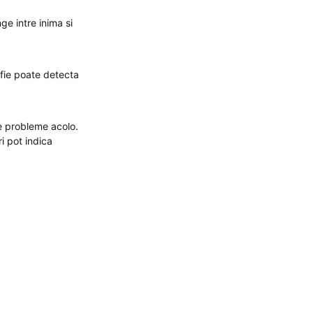
e intre inima si
afie poate detecta
e probleme acolo.
i pot indica