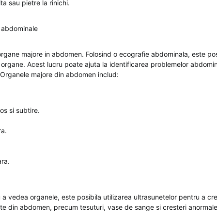
a sau pietre la rinichi.
i abdominale
organe majore in abdomen. Folosind o ecografie abdominala, este pos
 organe. Acest lucru poate ajuta la identificarea problemelor abdomi
Organele majore din abdomen includ:
ros si subtire.
ra.
ara.
u a vedea organele, este posibila utilizarea ultrasunetelor pentru a cre
nte din abdomen, precum tesuturi, vase de sange si cresteri anormale