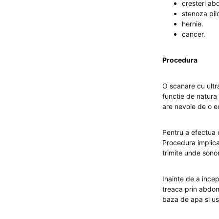
cresteri ab
stenoza pilo
hernie.
cancer.
Procedura
O scanare cu ultra
functie de natura
are nevoie de o e
Pentru a efectua 
Procedura implica
trimite unde sonor
Inainte de a ince
treaca prin abdom
baza de apa si u