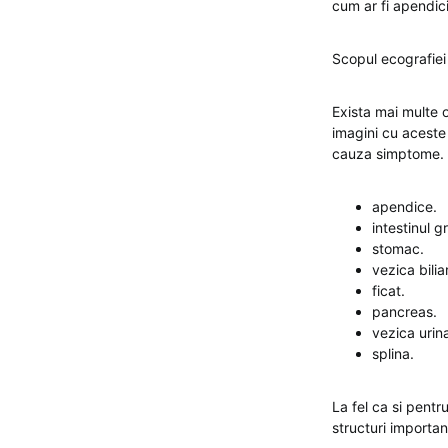
cum ar fi apendicit
Scopul ecografie
Exista mai multe 
imagini cu aceste
cauza simptome. 
apendice.
intestinul g
stomac.
vezica bilia
ficat.
pancreas.
vezica urin
splina.
La fel ca si pentr
structuri importa