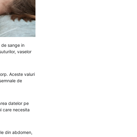
l de sange in
turilor, vaselor
orp. Aceste valuri
e semnale de
zarea datelor pe
i care necesita
mele din abdomen,