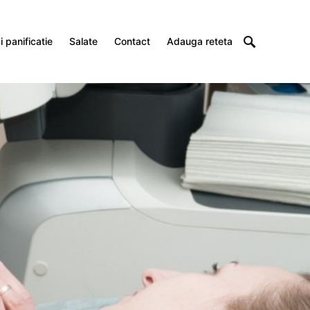
 panificatie
Salate
Contact
Adauga reteta