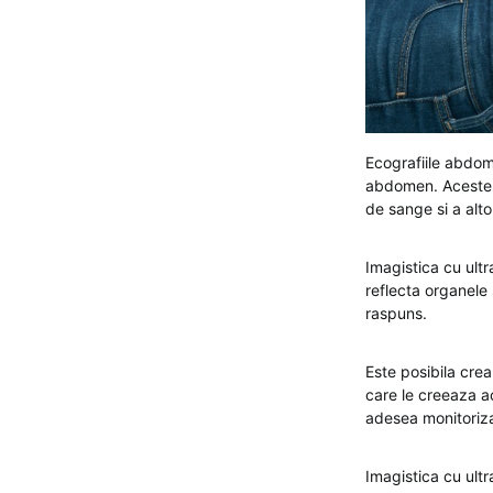
Ecografiile abdomi
abdomen. Aceste i
de sange si a alt
Imagistica cu ult
reflecta organele 
raspuns.
Este posibila cre
care le creeaza a
adesea monitoriz
Imagistica cu ult