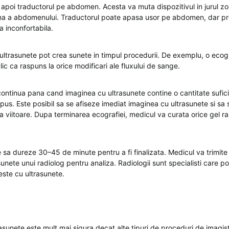
apoi traductorul pe abdomen. Acesta va muta dispozitivul in jurul zo
na a abdomenului. Traductorul poate apasa usor pe abdomen, dar p
a inconfortabila.
 ultrasunete pot crea sunete in timpul procedurii. De exemplu, o ecog
ic ca raspuns la orice modificari ale fluxului de sange.
ontinua pana cand imaginea cu ultrasunete contine o cantitate sufici
us. Este posibil sa se afiseze imediat imaginea cu ultrasunete si sa s
 viitoare. Dupa terminarea ecografiei, medicul va curata orice gel r
 sa dureze 30–45 de minute pentru a fi finalizata. Medicul va trimite
sunete unui radiolog pentru analiza. Radiologii sunt specialisti care po
teste cu ultrasunete.
rasunete este mult mai sigura decat alte tipuri de proceduri de imagis