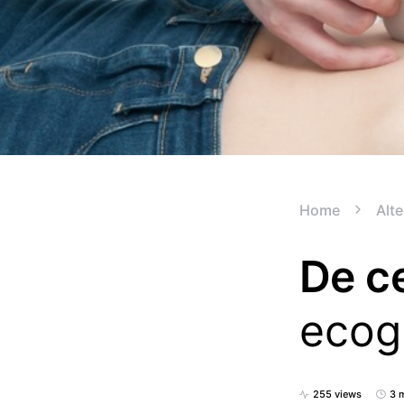
Home
Alte
De c
ecog
255 views
3 