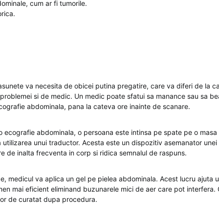
dominale, cum ar fi tumorile.
rica.
sunete va necesita de obicei putina pregatire, care va diferi de la ca
 problemei si de medic. Un medic poate sfatui sa manance sau sa b
cografie abdominala, pana la cateva ore inainte de scanare.
o ecografie abdominala, o persoana este intinsa pe spate pe o masa
 utilizarea unui traductor. Acesta este un dispozitiv asemanator une
e de inalta frecventa in corp si ridica semnalul de raspuns.
pe, medicul va aplica un gel pe pielea abdominala. Acest lucru ajuta 
en mai eficient eliminand buzunarele mici de aer care pot interfera. 
sor de curatat dupa procedura.