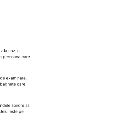
z la caz in
ea persoana care
 de examinare.
i baghete care
undele sonore sa
Gelul este pe