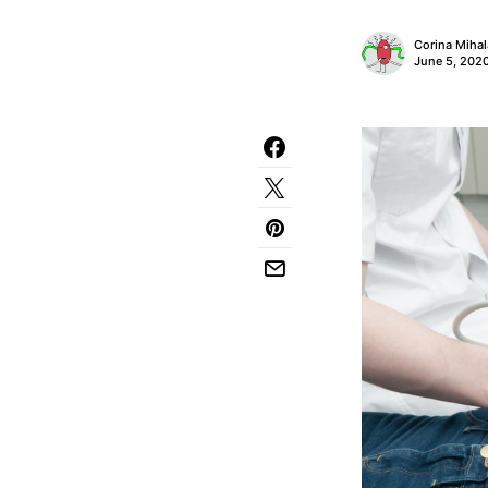
Corina Miha
June 5, 202