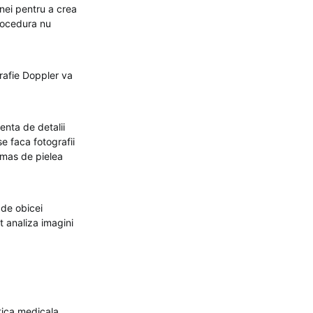
nei pentru a crea
rocedura nu
rafie Doppler va
enta de detalii
e faca fotografii
amas de pielea
 de obicei
t analiza imagini
tica medicala,