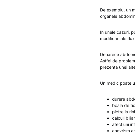
De exemplu, un me
organele abdomin
In unele cazuri, p
modificari ale fl
Deoarece abdomenu
Astfel de problem
prezenta unei alte
Un medic poate ut
durere abd
boala de fic
pietre la rin
calculi biliar
afectiuni in
anevrism ao