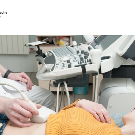
lache
0