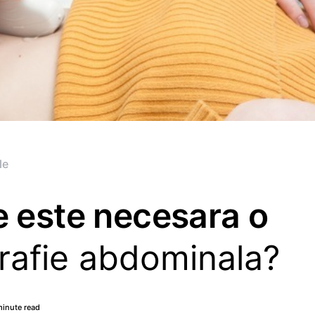
le
e este necesara o
rafie abdominala?
minute read