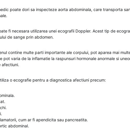
dic poate dori sa inspecteze aorta abdominala, care transporta sang
ale.
oate fi necesara utilizarea unei ecografii Doppler. Acest tip de ecogr
uxului de sange prin abdomen.
l contine multe parti importante ale corpului, pot aparea mai mult
e pot varia de la inflamatie la raspunsuri hormonale anormale si uneor
 afectiuni.
iliza o ecografie pentru a diagnostica afectiuni precum:
ominala.
at.
ichi.
i.
flamatorii, cum ar fi apendicita sau pancreatita.
rtic abdominal.