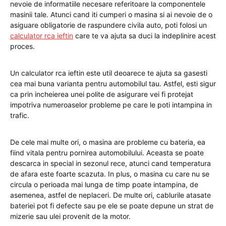
nevoie de informatiile necesare referitoare la componentele
masinii tale. Atunci cand iti cumperi o masina si ai nevoie de o
asiguare obligatorie de raspundere civila auto, poti folosi un
calculator rca ieftin
care te va ajuta sa duci la indeplinire acest
proces.
Un calculator rca ieftin este util deoarece te ajuta sa gasesti
cea mai buna varianta pentru automobilul tau. Astfel, esti sigur
ca prin incheierea unei polite de asigurare vei fi protejat
impotriva numeroaselor probleme pe care le poti intampina in
trafic.
De cele mai multe ori, o masina are probleme cu bateria, ea
fiind vitala pentru pornirea automobilului. Aceasta se poate
descarca in special in sezonul rece, atunci cand temperatura
de afara este foarte scazuta. In plus, o masina cu care nu se
circula o perioada mai lunga de timp poate intampina, de
asemenea, astfel de neplaceri. De multe ori, cablurile atasate
bateriei pot fi defecte sau pe ele se poate depune un strat de
mizerie sau ulei provenit de la motor.