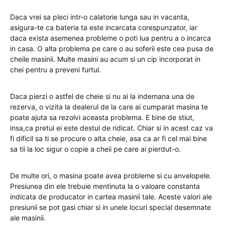
Daca vrei sa pleci intr-o calatorie lunga sau in vacanta,
asigura-te ca bateria ta este incarcata corespunzator, iar
daca exista asemenea probleme o poti lua pentru a o incarca
in casa. O alta problema pe care o au soferii este cea pusa de
cheile masinii. Multe masini au acum si un cip incorporat in
chei pentru a preveni furtul.
Daca pierzi o astfel de cheie si nu ai la indemana una de
rezerva, o vizita la dealerul de la care ai cumparat masina te
poate ajuta sa rezolvi aceasta problema. E bine de stiut,
insa,ca pretul ei este destul de ridicat. Chiar si in acest caz va
fi dificil sa ti se procure o alta cheie, asa ca ar fi cel mai bine
sa tii la loc sigur o copie a cheii pe care ai pierdut-o.
De multe ori, o masina poate avea probleme si cu anvelopele.
Presiunea din ele trebuie mentinuta la o valoare constanta
indicata de producator in cartea masinii tale. Aceste valori ale
presiunii se pot gasi chiar si in unele locuri special desemnate
ale masinii.