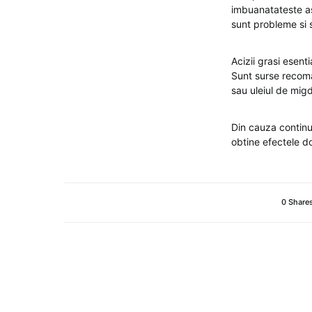
imbuanatateste as
sunt probleme si 
Acizii grasi esentia
Sunt surse recoma
sau uleiul de mig
Din cauza continut
obtine efectele d
0 Share