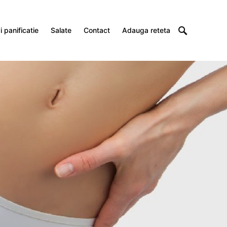
 panificatie
Salate
Contact
Adauga reteta