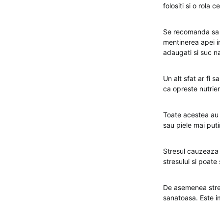
folositi si o rola c
Se recomanda sa be
mentinerea apei in
adaugati si suc na
Un alt sfat ar fi 
ca opreste nutrien
Toate acestea au u
sau piele mai put
Stresul cauzeaza 
stresului si poate
De asemenea stres
sanatoasa. Este im