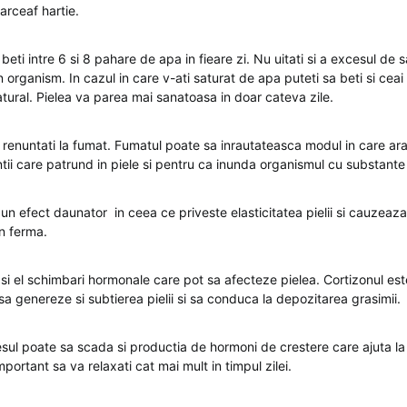
earceaf hartie.
ti intre 6 si 8 pahare de apa in fieare zi. Nu uitati si a excesul de 
 organism. In cazul in care v-ati saturat de apa puteti sa beti si cea
tural. Pielea va parea mai sanatoasa in doar cateva zile.
sa renuntati la fumat. Fumatul poate sa inrautateasca modul in care ara
tii care patrund in piele si pentru ca inunda organismul cu substante
n efect daunator in ceea ce priveste elasticitatea pielii si cauzeaza c
in ferma.
si el schimbari hormonale care pot sa afecteze pielea. Cortizonul es
 sa genereze si subtierea pielii si sa conduca la depozitarea grasimii.
ul poate sa scada si productia de hormoni de crestere care ajuta la 
portant sa va relaxati cat mai mult in timpul zilei.