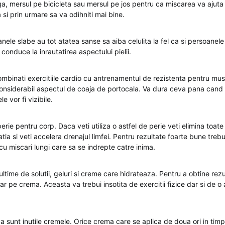
ga, mersul pe bicicleta sau mersul pe jos pentru ca miscarea va ajuta
 si prin urmare sa va odihniti mai bine.
nele slabe au tot atatea sanse sa aiba celulita la fel ca si persoane
conduce la inrautatirea aspectului pielii.
combinati exercitiile cardio cu antrenamentul de rezistenta pentru mus
onsiderabil aspectul de coaja de portocala. Va dura ceva pana cand v
le vor fi vizibile.
 perie pentru corp. Daca veti utiliza o astfel de perie veti elimina toat
latia si veti accelera drenajul limfei. Pentru rezultate foarte bune trebu
cu miscari lungi care sa se indrepte catre inima.
ltime de solutii, geluri si creme care hidrateaza. Pentru a obtine rez
r pe crema. Aceasta va trebui insotita de exercitii fizice dar si de o 
sunt inutile cremele. Orice crema care se aplica de doua ori in timpu