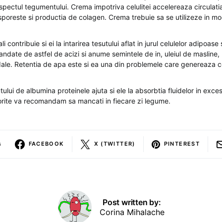
pectul tegumentului. Crema impotriva celulitei accelereaza circulatia
sporeste si productia de colagen. Crema trebuie sa se utilizeze in mo
li contribuie si ei la intarirea tesutului aflat in jurul celulelor adipoase 
ndate de astfel de acizi si anume semintele de in, uleiul de masline, 
dale. Retentia de apa este si ea una din problemele care genereaza ce
ului de albumina proteinele ajuta si ele la absorbtia fluidelor in exce
orite va recomandam sa mancati in fiecare zi legume.
s
FACEBOOK
X (TWITTER)
PINTEREST
Post written by:
Corina Mihalache