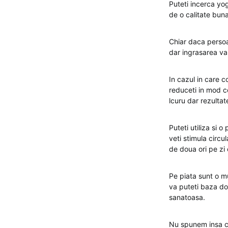
Puteti incerca yo
de o calitate buna
Chiar daca persoa
dar ingrasarea va 
In cazul in care 
reduceti in mod c
lcuru dar rezultate
Puteti utiliza si o
veti stimula circu
de doua ori pe zi 
Pe piata sunt o mu
va puteti baza doa
sanatoasa.
Nu spunem insa ca 