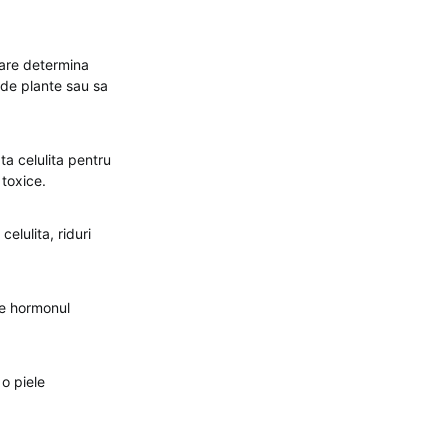
sare determina
i de plante sau sa
ta celulita pentru
 toxice.
elulita, riduri
te hormonul
o piele