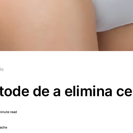
le
ode de a elimina cel
minute read
lache