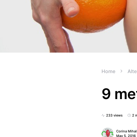
Home
Alte
9 met
233 views
2 
Corina Miha
May 5, 2016