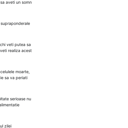
 sa aveti un somn
le supraponderale
chi veti putea sa
eti realiza acest
e celulele moarte,
ie sa va periati
ultate serioase nu
alimentatie
l zilei