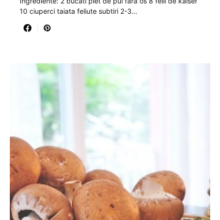
Ingrediente: 2 bucati piet de pui fara os 8 felii de kaiser
10 ciuperci taiata feliute subtiri 2-3…