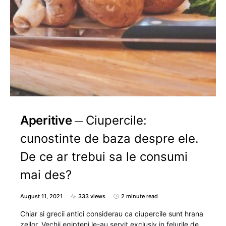
Aperitive
Ciupercile:
cunostinte de baza despre ele.
De ce ar trebui sa le consumi
mai des?
August 11, 2021
333 views
2 minute read
Chiar si grecii antici considerau ca ciupercile sunt hrana
zeilor. Vechii egipteni le-au servit exclusiv in felurile de