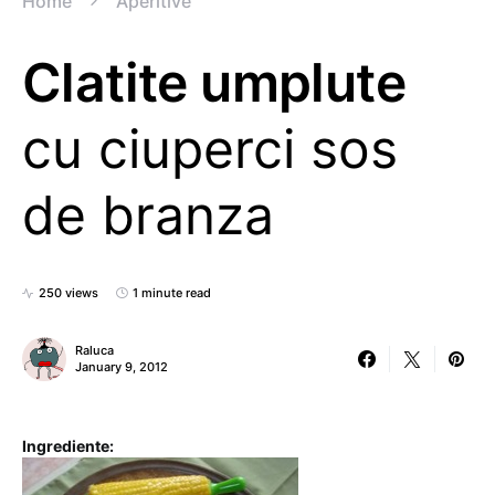
Home
Aperitive
Clatite umplute
cu ciuperci sos
de branza
250 views
1 minute read
Raluca
January 9, 2012
Ingrediente: