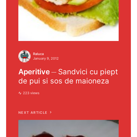
Raluca
January 9, 2012
Aperitive
Sandvici cu piept
de pui si sos de maioneza
223 views
NEXT ARTICLE