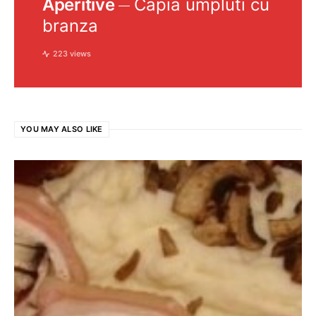
Aperitive
Capia umpluti cu
branza
223 views
YOU MAY ALSO LIKE