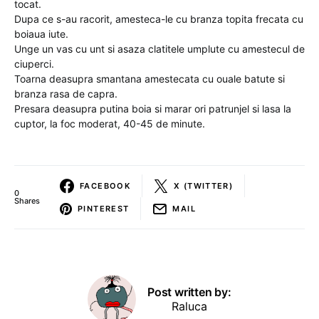
tocat.
Dupa ce s-au racorit, amesteca-le cu branza topita frecata cu
boiaua iute.
Unge un vas cu unt si asaza clatitele umplute cu amestecul de
ciuperci.
Toarna deasupra smantana amestecata cu ouale batute si
branza rasa de capra.
Presara deasupra putina boia si marar ori patrunjel si lasa la
cuptor, la foc moderat, 40-45 de minute.
FACEBOOK
X (TWITTER)
0
Shares
PINTEREST
MAIL
Post written by:
Raluca