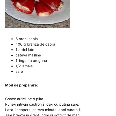
6 ardei capia
400 g branza de capra
1 ardei iute
cateva masline
1 lingurita oregano
1/2 lamaie
sare
Mod de preparare:
Coace ardeii pe o plita.
Pune-i intr-un castron si da-i cu putina sare.
Lasa-i acoperiti cateva minute, apoi curata-i.
Taie branza in dreptunghiuri potrivit de mari.