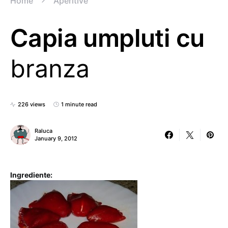
Home
Aperitive
Capia umpluti cu
branza
226 views
1 minute read
Raluca
January 9, 2012
Ingrediente: