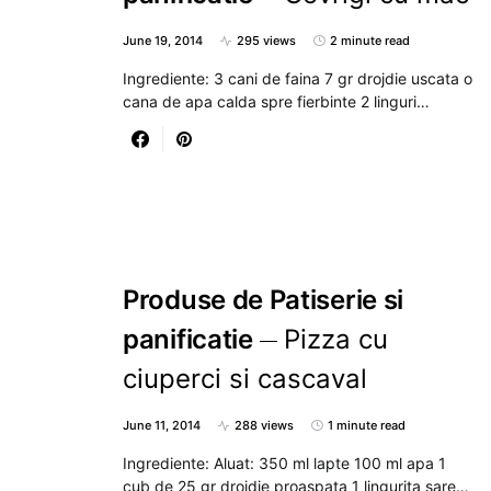
June 19, 2014
295 views
2 minute read
Ingrediente: 3 cani de faina 7 gr drojdie uscata o
cana de apa calda spre fierbinte 2 linguri…
Produse de Patiserie si
panificatie
Pizza cu
ciuperci si cascaval
June 11, 2014
288 views
1 minute read
Ingrediente: Aluat: 350 ml lapte 100 ml apa 1
cub de 25 gr drojdie proaspata 1 lingurita sare…