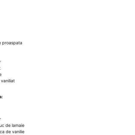
e proaspata
r
t
e
 vaniliat
a:
r
suc de lamaie
ca de vanilie