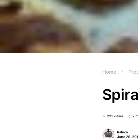
Home
Prod
Spir
231 views
2 m
Raluca
June 29, 20