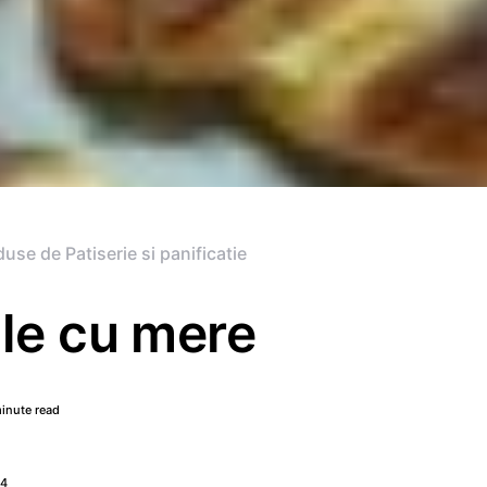
use de Patiserie si panificatie
ale cu mere
inute read
14