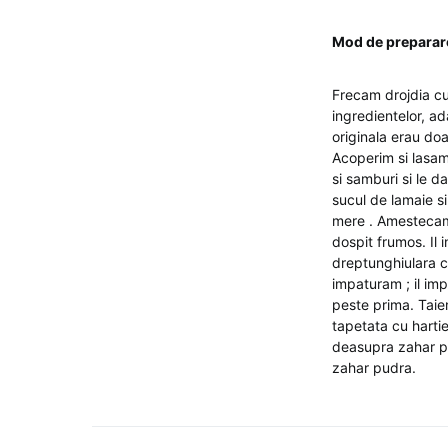
Mod de preparar
Frecam drojdia cu 
ingredientelor, a
originala erau doa
Acoperim si lasa
si samburi si le 
sucul de lamaie s
mere . Amestecam 
dospit frumos. Il 
dreptunghiulara c
impaturam ; il im
peste prima. Taie
tapetata cu harti
deasupra zahar pu
zahar pudra.