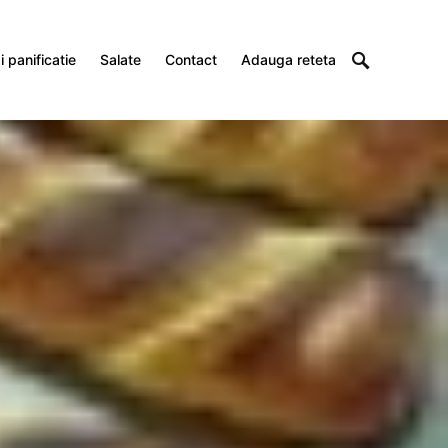
 panificatie
Salate
Contact
Adauga reteta