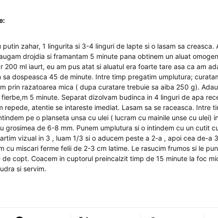
e:
putin zahar, 1 lingurita si 3-4 linguri de lapte si o lasam sa creasca
daugam drojdia si framantam 5 minute pana obtinem un aluat omogen.
r 200 ml iaurt, eu am pus atat si aluatul era foarte tare asa ca am ad
m sa dospeasca 45 de minute. Intre timp pregatim umplutura; curata
dam prin razatoarea mica ( dupa curatare trebuie sa aiba 250 g). Ada
i fierbe,m 5 minute. Separat dizolvam budinca in 4 linguri de apa rec
repede, atentie se intareste imediat. Lasam sa se raceasca. Intre ti
intindem pe o planseta unsa cu ulei ( lucram cu mainile unse cu ulei) in
u grosimea de 6-8 mm. Punem umplutura si o intindem cu un cutit cu 
partim vizual in 3 , luam 1/3 si o aducem peste a 2-a , apoi cea de-a
m cu miscari ferme felii de 2-3 cm latime. Le rasucim frumos si le pu
e de copt. Coacem in cuptorul preincalzit timp de 15 minute la foc m
dra si servim.