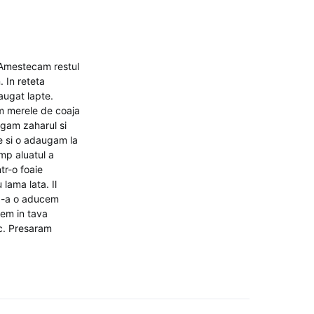
. Amestecam restul
 In reteta
augat lapte.
m merele de coaja
ugam zaharul si
e si o adaugam la
mp aluatul a
tr-o foaie
lama lata. Il
 3-a o aducem
nem in tava
ic. Presaram