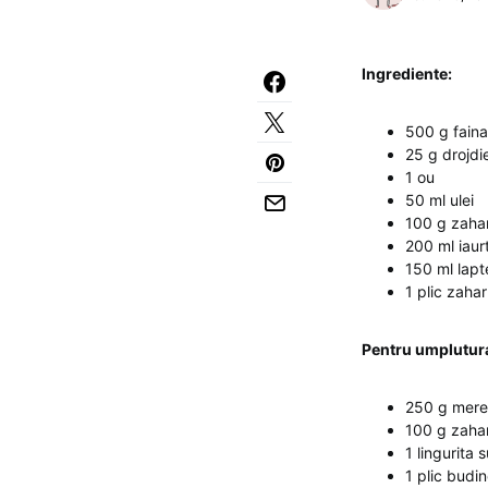
Ingrediente:
500 g faina
25 g drojdi
1 ou
50 ml ulei
100 g zaha
200 ml iaur
150 ml lapt
1 plic zahar
Pentru umplutur
250 g mere
100 g zaha
1 lingurita 
1 plic budin