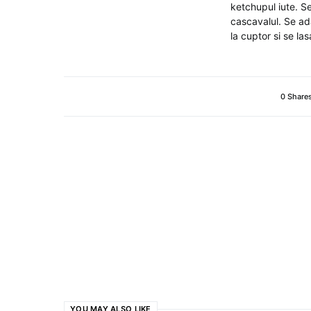
ketchupul iute. Se
cascavalul. Se ada
la cuptor si se las
0 Share
YOU MAY ALSO LIKE