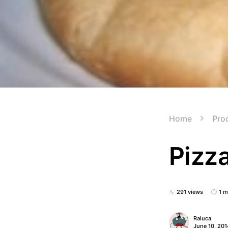
Home
Prod
Pizz
291 views
1 m
Raluca
June 10, 201