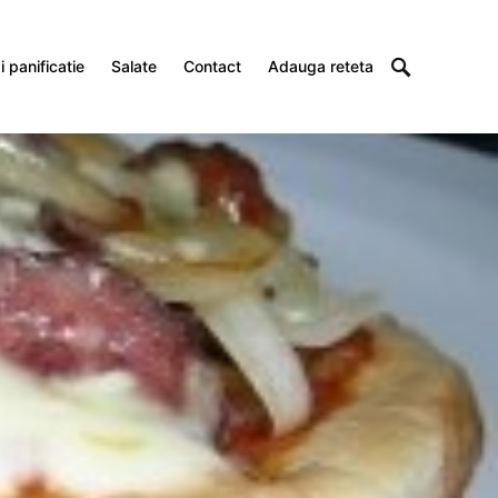
 panificatie
Salate
Contact
Adauga reteta