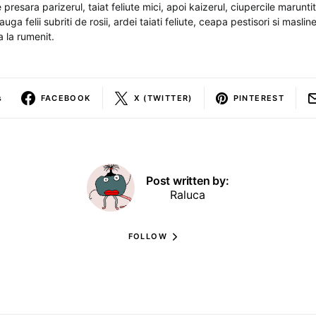
 presara parizerul, taiat feliute mici, apoi kaizerul, ciupercile marunti
uga felii subriti de rosii, ardei taiati feliute, ceapa pestisori si masli
a la rumenit.
s
FACEBOOK
X (TWITTER)
PINTEREST
Post written by:
Raluca
FOLLOW