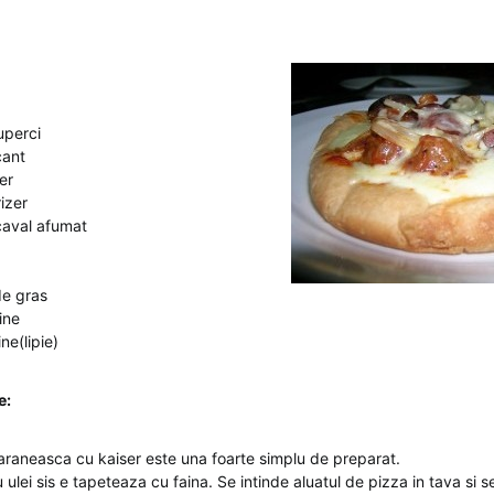
uperci
cant
er
rizer
caval afumat
de gras
ine
ne(lipie)
e:
araneasca cu kaiser este una foarte simplu de preparat.
ulei sis e tapeteaza cu faina. Se intinde aluatul de pizza in tava si 