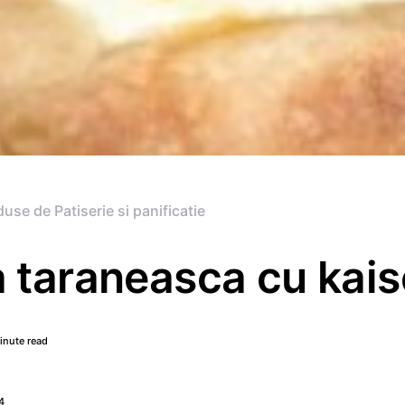
use de Patiserie si panificatie
a taraneasca cu kais
inute read
4