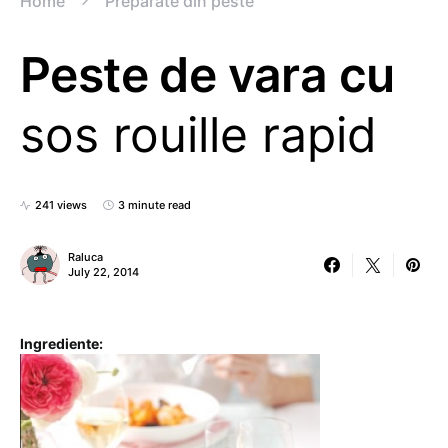
Home
Preparate din peste
Peste de vara cu
sos rouille rapid
241 views
3 minute read
Raluca
July 22, 2014
Ingrediente: