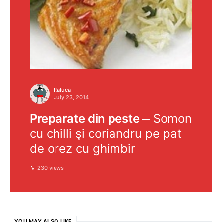
Raluca
July 23, 2014
Preparate din peste
Somon
cu chilli şi coriandru pe pat
de orez cu ghimbir
230 views
YOU MAY ALSO LIKE