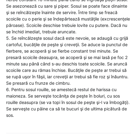
Se asezonează cu sare şi piper. Sosul se poate face dinainte
şi se reîncălzeşte înainte de servire. Între timp se freacă
scoicile cu o perie şi se îndepărtează mustăţile (excrescenţele
păroase). Scoicile deschise trebuie lovite cu putere. Dacă nu
se închid imediat, trebuie aruncate.
5. Se reîncălzeşte sosul dacă este nevoie, se adaugă cu grijă
cartoful, bucăţile de peşte şi creveţii. Se aduce la punctul de
fierbere, se acoperă şi se fierbe constant trei minute. Se
presară scoicile deasupra, se acoperă şi se mai lasă pe foc 2
minute sau până când s-au deschis toate scoicile. Se aruncă
scoicile care au rămas închise. Bucăţile de peşte ar trebui să
se rupă uşor în fâşii, iar creveţii ar trebui să fie roz şi înăuntru.
Se presară cu frunze de cimbru.
6. Pentru sosul rouille, se amestecă restul de harissa cu
maioneza. Se serveşte tocăniţa de peşte în boluri, cu sos
rouille deasupra (se va topi în sosul de peşte şi-l va îmbogăţi).
Se serveşte cu pâine ca să te bucuri şi de ultima picătură de
sos.