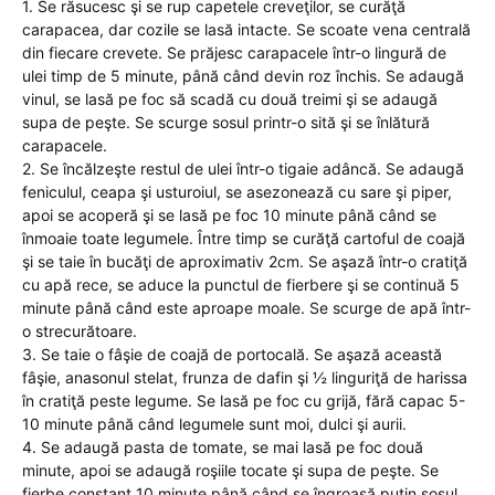
1. Se răsucesc şi se rup capetele creveţilor, se curăţă
carapacea, dar cozile se lasă intacte. Se scoate vena centrală
din fiecare crevete. Se prăjesc carapacele într-o lingură de
ulei timp de 5 minute, până când devin roz închis. Se adaugă
vinul, se lasă pe foc să scadă cu două treimi şi se adaugă
supa de peşte. Se scurge sosul printr-o sită şi se înlătură
carapacele.
2. Se încălzeşte restul de ulei într-o tigaie adâncă. Se adaugă
feniculul, ceapa şi usturoiul, se asezonează cu sare şi piper,
apoi se acoperă şi se lasă pe foc 10 minute până când se
înmoaie toate legumele. Între timp se curăţă cartoful de coajă
şi se taie în bucăţi de aproximativ 2cm. Se aşază într-o cratiţă
cu apă rece, se aduce la punctul de fierbere şi se continuă 5
minute până când este aproape moale. Se scurge de apă într-
o strecurătoare.
3. Se taie o fâşie de coajă de portocală. Se aşază această
fâşie, anasonul stelat, frunza de dafin şi ½ linguriţă de harissa
în cratiţă peste legume. Se lasă pe foc cu grijă, fără capac 5-
10 minute până când legumele sunt moi, dulci şi aurii.
4. Se adaugă pasta de tomate, se mai lasă pe foc două
minute, apoi se adaugă roşiile tocate şi supa de peşte. Se
fierbe constant 10 minute până când se îngroaşă puţin sosul.