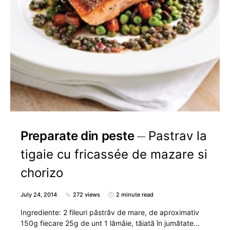
Preparate din peste
Pastrav la
tigaie cu fricassée de mazare si
chorizo
July 24, 2014
272 views
2 minute read
Ingrediente: 2 fileuri păstrăv de mare, de aproximativ
150g fiecare 25g de unt 1 lămâie, tăiată în jumătate…