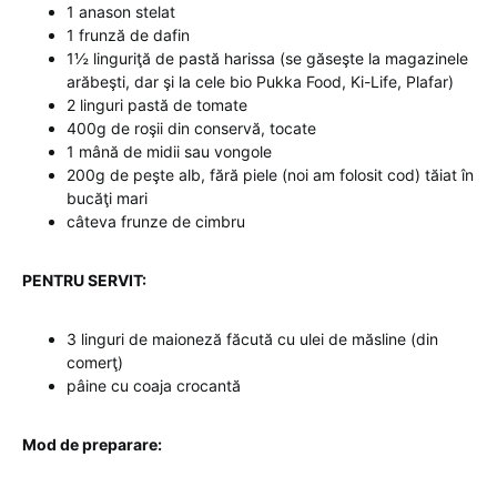
1 anason stelat
1 frunză de dafin
1½ linguriţă de pastă harissa (se găseşte la magazinele
arăbeşti, dar şi la cele bio Pukka Food, Ki-Life, Plafar)
2 linguri pastă de tomate
400g de roşii din conservă, tocate
1 mână de midii sau vongole
200g de peşte alb, fără piele (noi am folosit cod) tăiat în
bucăţi mari
câteva frunze de cimbru
PENTRU SERVIT:
3 linguri de maioneză făcută cu ulei de măsline (din
comerţ)
pâine cu coaja crocantă
Mod de preparare: