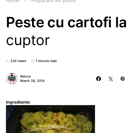
Home
Preparate din peste
Peste cu cartofi la
cuptor
234 views
1 minute read
Raluca
March 26, 2014
Ingrediente: