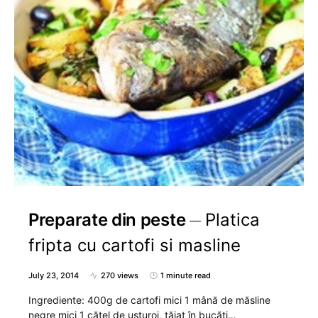
Preparate din peste
Platica
fripta cu cartofi si masline
July 23, 2014
270 views
1 minute read
Ingrediente: 400g de cartofi mici 1 mână de măsline
negre mici 1 căţel de usturoi, tăiat în bucăţi…