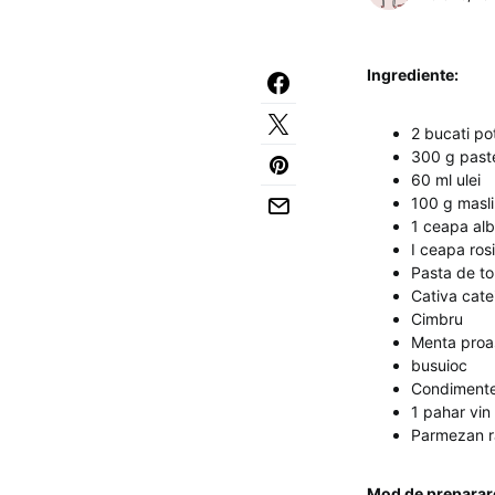
Ingrediente:
2 bucati po
300 g past
60 ml ulei
100 g masli
1 ceapa al
I ceapa ros
Pasta de tom
Cativa cate
Cimbru
Menta proa
busuioc
Condimente
1 pahar vin
Parmezan r
Mod de preparar