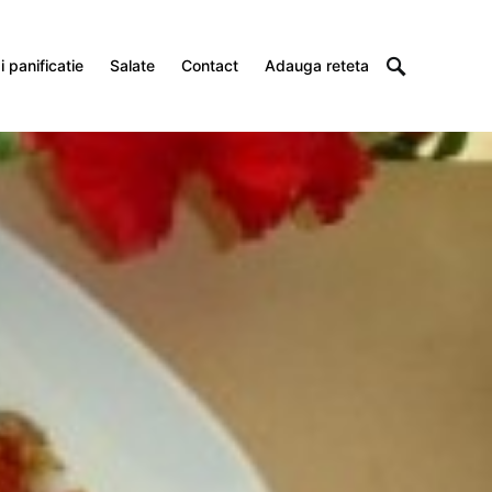
 panificatie
Salate
Contact
Adauga reteta