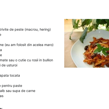
trivite de peste (macrou, hering)
e
ne (eu am folosit din acelea maro)
ba
ie
ate sau o cutie cu rosii in bullion
i de usturoi
spata tocata
 pentru paste
 alb sau supa de carne
as
e: