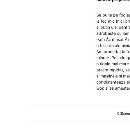
Se pune pe foc ap
la foc mic (nici p
si putin ulei pent
zdrobeste cu lama 
l-am Â« masat Â» 
o folie de alumin
Am procedat la fe
minute. Pestele ga
o tigaie mai mare 
prajire rapida), s
si maslinele si m
condimenteaza si 
wok si se amestec
0 Share