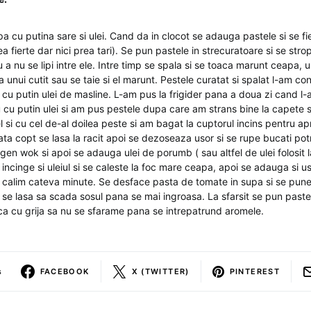
a cu putina sare si ulei. Cand da in clocot se adauga pastele si se fi
rea fierte dar nici prea tari). Se pun pastele in strecuratoare si se st
ru a nu se lipi intre ele. Intre timp se spala si se toaca marunt ceapa, u
unui cutit sau se taie si el marunt. Pestele curatat si spalat l-am co
cu putin ulei de masline. L-am pus la frigider pana a doua zi cand l-
iu cu putin ulei si am pus pestele dupa care am strans bine la capete
l si cu cel de-al doilea peste si am bagat la cuptorul incins pentru 
ta copt se lasa la racit apoi se dezoseaza usor si se rupe bucati potr
gen wok si apoi se adauga ulei de porumb ( sau altfel de ulei folosit l
e incinge si uleiul si se caleste la foc mare ceapa, apoi se adauga si 
ai calim cateva minute. Se desface pasta de tomate in supa si se pune 
se lasa sa scada sosul pana se mai ingroasa. La sfarsit se pun pastel
a cu grija sa nu se sfarame pana se intrepatrund aromele.
s
FACEBOOK
X (TWITTER)
PINTEREST