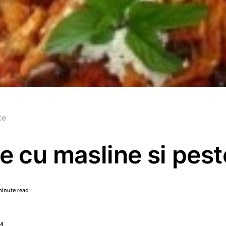
te
e cu masline si pest
minute read
14