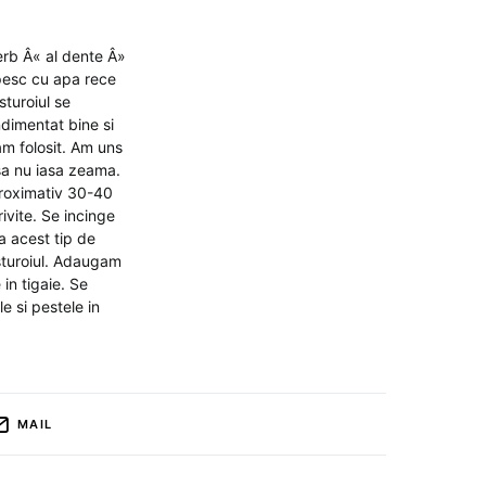
erb Â« al dente Â»
ropesc cu apa rece
sturoiul se
ndimentat bine si
am folosit. Am uns
 sa nu iasa zeama.
aproximativ 30-40
ivite. Se incinge
a acest tip de
usturoiul. Adaugam
in tigaie. Se
e si pestele in
MAIL