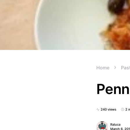
Home
Pas
Penn
240 views
2 
Raluca
March 6, 20