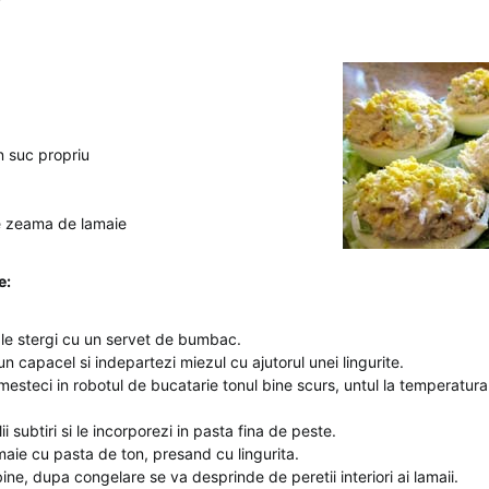
n suc propriu
te zeama de lamaie
e:
i le stergi cu un servet de bumbac.
 un capacel si indepartezi miezul cu ajutorul unei lingurite.
esteci in robotul de bucatarie tonul bine scurs, untul la temperatura
lii subtiri si le incorporezi in pasta fina de peste.
maie cu pasta de ton, presand cu lingurita.
ne, dupa congelare se va desprinde de peretii interiori ai lamaii.