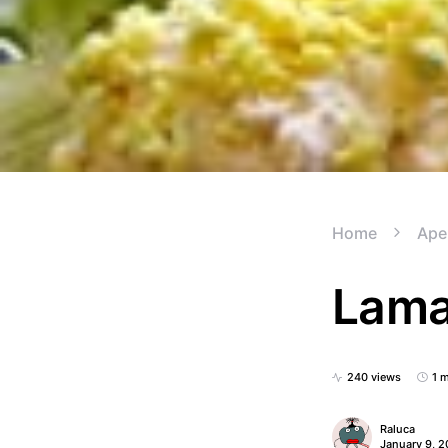
Home
Aper
Lama
240 views
1 
Raluca
January 9, 2