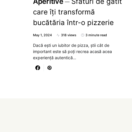
Aperitive
Sfaturi de gătit
care îți transformă
bucătăria într-o pizzerie
May 1, 2024
318 views
3 minute read
Dacă ești un iubitor de pizza, știi cât de
important este să poți recrea acasă acea
experiență autentică…