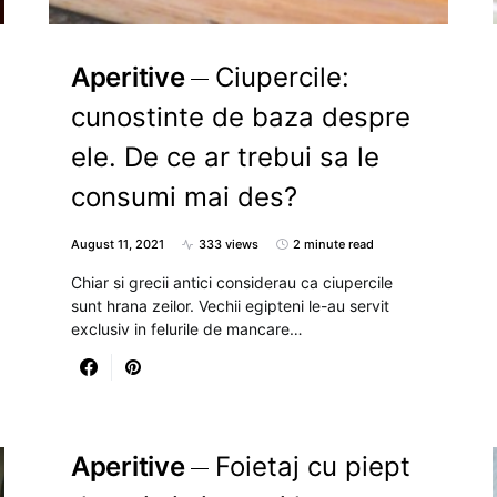
Aperitive
Ciupercile:
cunostinte de baza despre
ele. De ce ar trebui sa le
consumi mai des?
August 11, 2021
333 views
2 minute read
Chiar si grecii antici considerau ca ciupercile
sunt hrana zeilor. Vechii egipteni le-au servit
exclusiv in felurile de mancare…
Aperitive
Foietaj cu piept