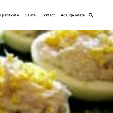
 panificatie
Salate
Contact
Adauga reteta