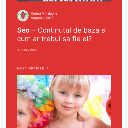
Corina Mihalache
August 1, 2017
Seo
Continutul de baza si
cum ar trebui sa fie el?
218 views
NEXT ARTICLE