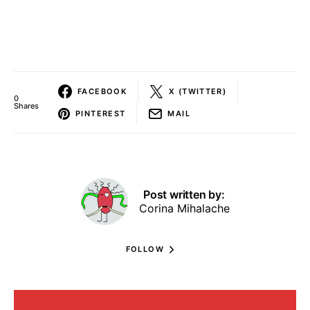
FACEBOOK
X (TWITTER)
0
Shares
PINTEREST
MAIL
Post written by:
Corina Mihalache
FOLLOW