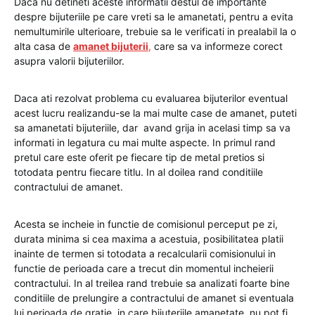
Daca nu detineti aceste informatii destul de importante
despre bijuteriile pe care vreti sa le amanetati, pentru a evita
nemultumirile ulterioare, trebuie sa le verificati in prealabil la o
alta casa de
amanet bijuterii
,
care sa va informeze corect
asupra valorii bijuteriilor.
Daca ati rezolvat problema cu evaluarea bijuterilor eventual
acest lucru realizandu-se la mai multe case de amanet, puteti
sa amanetati bijuteriile, dar avand grija in acelasi timp sa va
informati in legatura cu mai multe aspecte. In primul rand
pretul care este oferit pe fiecare tip de metal pretios si
totodata pentru fiecare titlu. In al doilea rand conditiile
contractului de amanet.
Acesta se incheie in functie de comisionul perceput pe zi,
durata minima si cea maxima a acestuia, posibilitatea platii
inainte de termen si totodata a recalcularii comisionului in
functie de perioada care a trecut din momentul incheierii
contractului. In al treilea rand trebuie sa analizati foarte bine
conditiile de prelungire a contractului de amanet si eventuala
lui perioada de gratie, in care bijuteriile amanetate nu pot fi