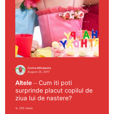
Corina Mihalache
August 25, 2017
Altele
Cum iti poti
surprinde placut copilul de
ziua lui de nastere?
255 views