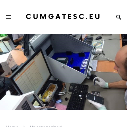
CUMGATESC.EU