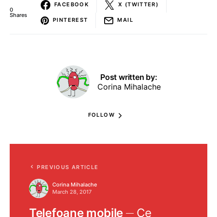
FACEBOOK
X (TWITTER)
0
Shares
PINTEREST
MAIL
Post written by:
Corina Mihalache
FOLLOW
PREVIOUS ARTICLE
Corina Mihalache
March 28, 2017
Telefoane mobile
Ce