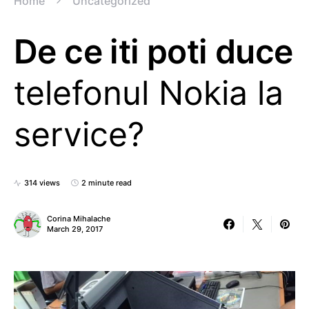
Home
Uncategorized
De ce iti poti duce
telefonul Nokia la
service?
314 views
2 minute read
Corina Mihalache
March 29, 2017