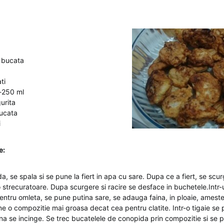
 bucata
g
ti
r-250 ml
gurita
bucata
i
e:
, se spala si se pune la fiert in apa cu sare. Dupa ce a fiert, se scu
 strecuratoare. Dupa scurgere si racire se desface in buchetele.Intr-
entru omleta, se pune putina sare, se adauga faina, in ploaie, ames
ne o compozitie mai groasa decat cea pentru clatite. Intr-o tigaie se p
 se incinge. Se trec bucatelele de conopida prin compozitie si se pun