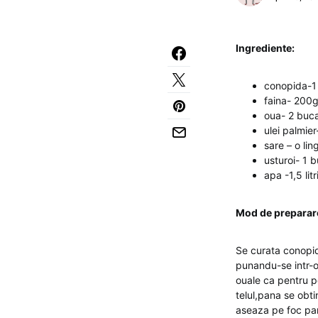
Ingrediente:
conopida-1
faina- 200
oua- 2 buca
ulei palmie
sare – o lin
usturoi- 1 
apa -1,5 litr
Mod de preparar
Se curata conopida
punandu-se intr-o
ouale ca pentru p
telul,pana se obti
aseaza pe foc pana