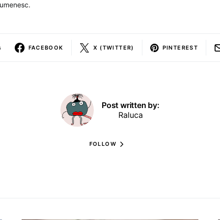
 rumenesc.
s
FACEBOOK
X (TWITTER)
PINTEREST
Post written by:
Raluca
FOLLOW