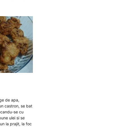
rge de apa,
un castron, se bat
tecandu-se cu
une ulei si se
 la prajit, la foc