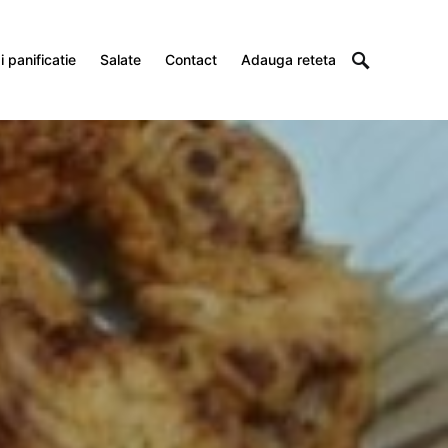
 panificatie
Salate
Contact
Adauga reteta