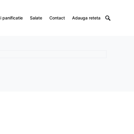
 panificatie
Salate
Contact
Adauga reteta