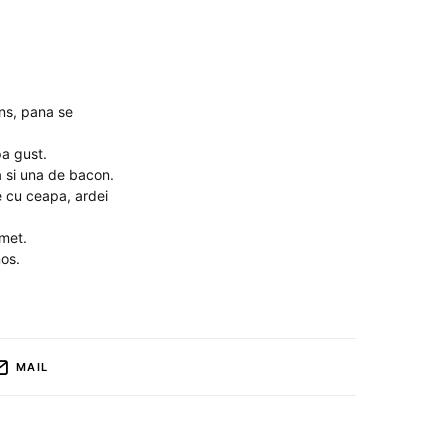
cins, pana se
pa gust.
a si una de bacon.
e cu ceapa, ardei
smet.
mos.
MAIL