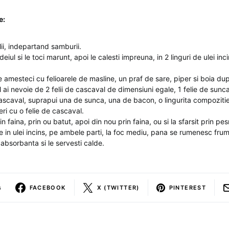
e:
elii, indepartand samburii.
eiul si le toci marunt, apoi le calesti impreuna, in 2 linguri de ulei in
e amesteci cu felioarele de masline, un praf de sare, piper si boia du
 ai nevoie de 2 felii de cascaval de dimensiuni egale, 1 felie de sunc
cascaval, suprapui una de sunca, una de bacon, o lingurita compoziti
eri cu o felie de cascaval.
in faina, prin ou batut, apoi din nou prin faina, ou si la sfarsit prin pe
le in ulei incins, pe ambele parti, la foc mediu, pana se rumenesc fru
 absorbanta si le servesti calde.
s
FACEBOOK
X (TWITTER)
PINTEREST