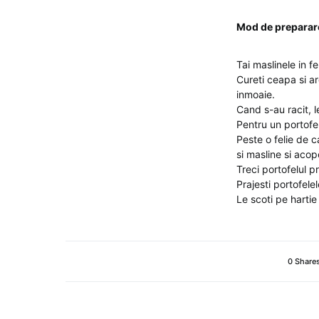
Mod de preparar
Tai maslinele in f
Cureti ceapa si ard
inmoaie.
Cand s-au racit, l
Pentru un portofel
Peste o felie de 
si masline si acop
Treci portofelul pr
Prajesti portofele
Le scoti pe hartie
0 Share