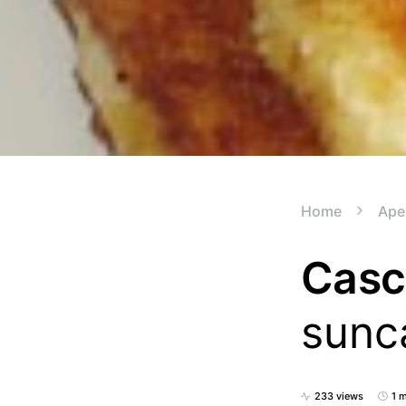
Home
Aper
Casc
sunc
233 views
1 