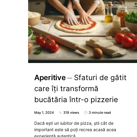
Aperitive
Sfaturi de gătit
care îți transformă
bucătăria într-o pizzerie
May 1, 2024
319 views
3 minute read
Dacă ești un iubitor de pizza, știi cât de
important este să poți recrea acasă acea
experiență autentică…