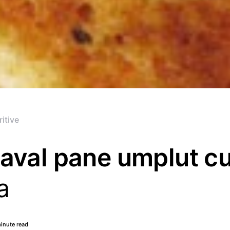
itive
aval pane umplut c
a
minute read