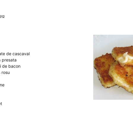
012
rate de cascaval
a presata
iri de bacon
s rosu
ine
t