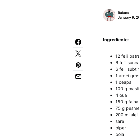
Raluca
January 9, 2
Ingrediente:
12 felii pat
6 felii sunc
6 felii subt
1 ardei gra
1 ceapa
100 g masl
4 oua
150 g faina
75 g pesme
200 ml ulei
sare
piper
boia