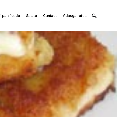
 panificatie
Salate
Contact
Adauga reteta