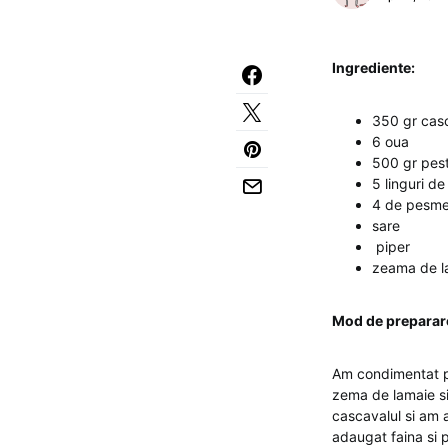
Ingrediente:
350 gr casc
6 oua
500 gr peste
5 linguri de
4 de pesme
sare
piper
zeama de la
Mod de preparar
Am condimentat pe
zema de lamaie si
cascavalul si am 
adaugat faina si p