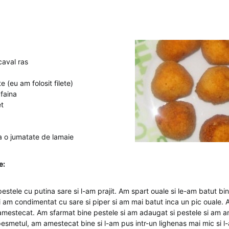
aval ras
 (eu am folosit filete)
 faina
t
 o jumatate de lamaie
e:
stele cu putina sare si l-am prajit. Am spart ouale si le-am batut b
 am condimentat cu sare si piper si am mai batut inca un pic ouale.
amestecat. Am sfarmat bine pestele si am adaugat si pestele si am 
esmetul, am amestecat bine si l-am pus intr-un lighenas mai mic si l-