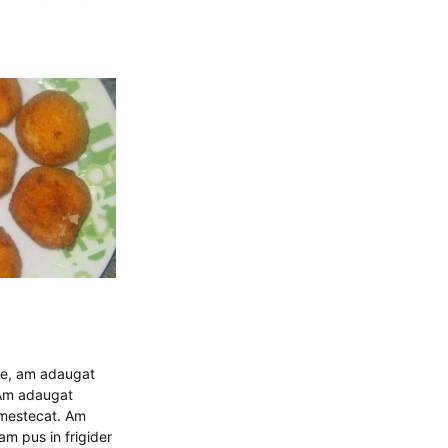
ine, am adaugat
 Am adaugat
amestecat. Am
am pus in frigider