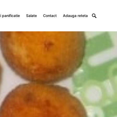
 panificatie
Salate
Contact
Adauga reteta