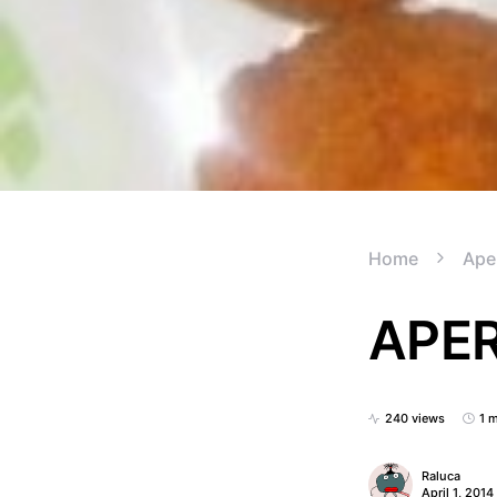
Home
Aper
APER
240 views
1 
Raluca
April 1, 2014