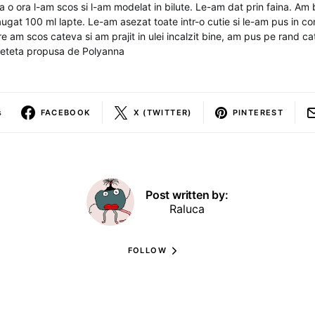
a o ora l-am scos si l-am modelat in bilute. Le-am dat prin faina. Am 
ugat 100 ml lapte. Le-am asezat toate intr-o cutie si le-am pus in co
 am scos cateva si am prajit in ulei incalzit bine, am pus pe rand cat
Reteta propusa de Polyanna
s
FACEBOOK
X (TWITTER)
PINTEREST
Post written by:
Raluca
FOLLOW