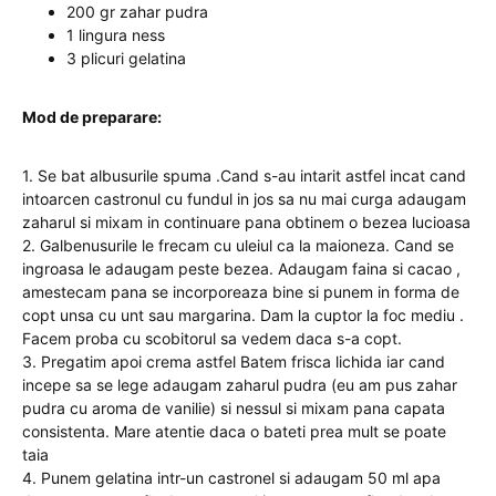
200 gr zahar pudra
1 lingura ness
3 plicuri gelatina
Mod de preparare:
1. Se bat albusurile spuma .Cand s-au intarit astfel incat cand
intoarcen castronul cu fundul in jos sa nu mai curga adaugam
zaharul si mixam in continuare pana obtinem o bezea lucioasa
2. Galbenusurile le frecam cu uleiul ca la maioneza. Cand se
ingroasa le adaugam peste bezea. Adaugam faina si cacao ,
amestecam pana se incorporeaza bine si punem in forma de
copt unsa cu unt sau margarina. Dam la cuptor la foc mediu .
Facem proba cu scobitorul sa vedem daca s-a copt.
3. Pregatim apoi crema astfel Batem frisca lichida iar cand
incepe sa se lege adaugam zaharul pudra (eu am pus zahar
pudra cu aroma de vanilie) si nessul si mixam pana capata
consistenta. Mare atentie daca o bateti prea mult se poate
taia
4. Punem gelatina intr-un castronel si adaugam 50 ml apa