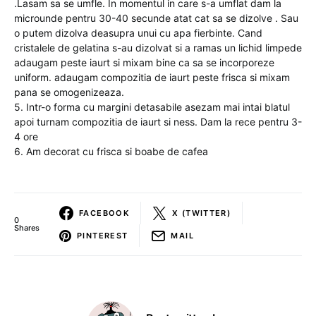
.Lasam sa se umfle. In momentul in care s-a umflat dam la
microunde pentru 30-40 secunde atat cat sa se dizolve . Sau
o putem dizolva deasupra unui cu apa fierbinte. Cand
cristalele de gelatina s-au dizolvat si a ramas un lichid limpede
adaugam peste iaurt si mixam bine ca sa se incorporeze
uniform. adaugam compozitia de iaurt peste frisca si mixam
pana se omogenizeaza.
5. Intr-o forma cu margini detasabile asezam mai intai blatul
apoi turnam compozitia de iaurt si ness. Dam la rece pentru 3-
4 ore
6. Am decorat cu frisca si boabe de cafea
FACEBOOK
X (TWITTER)
0
Shares
PINTEREST
MAIL