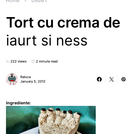
Home
Desert
Tort cu crema de
iaurt si ness
222 views
2 minute read
Raluca
January 5, 2012
Ingrediente: