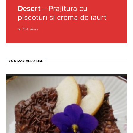
Desert
Prajitura cu
piscoturi si crema de iaurt
354 views
YOU MAY ALSO LIKE