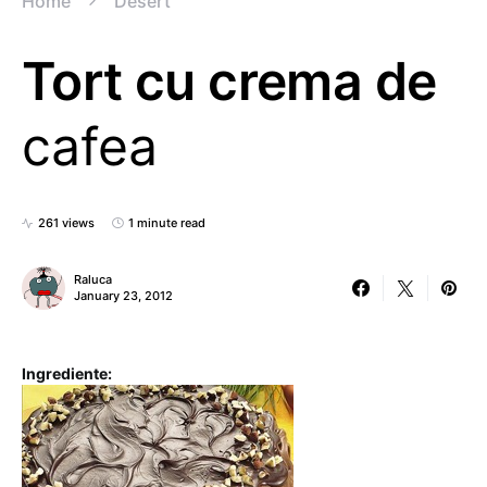
Home
Desert
Tort cu crema de
cafea
261 views
1 minute read
Raluca
January 23, 2012
Ingrediente: