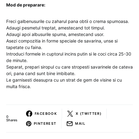
Mod de preparare:
Freci galbenusurile cu zaharul pana obtii o crema spumoasa.
Adaugi pesmetul treptat, amestecand tot timpul.
Adaugi apoi albusurile spuma, amestecand usor.
Asezi compozitia in forme speciale de savarina, unse si
tapetate cu faina.
Introduci formele in cuptorul incins putin si le coci circa 25-30
de minute.
Separat, prepari siropul cu care stropesti savarinele de cateva
ori, pana cand sunt bine imbibate.
Le garnisesti deasupra cu un strat de gem de visine si cu
multa frisca.
FACEBOOK
X (TWITTER)
0
Shares
PINTEREST
MAIL