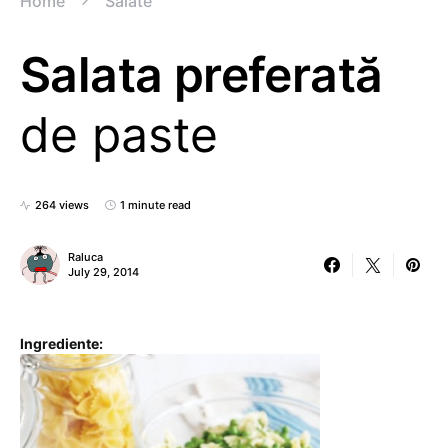
Home
Salate
Salata preferată
de paste
264 views
1 minute read
Raluca
July 29, 2014
Ingrediente: