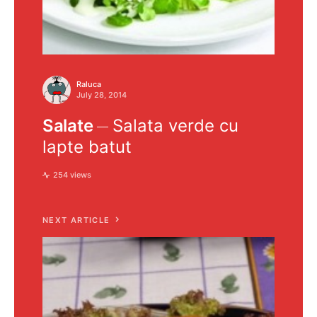
Raluca
July 28, 2014
Salate
Salata verde cu
lapte batut
254 views
NEXT ARTICLE