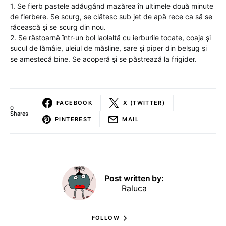
1. Se fierb pastele adăugând mazărea în ultimele două minute
de fierbere. Se scurg, se clătesc sub jet de apă rece ca să se
răcească şi se scurg din nou.
2. Se răstoarnă într-un bol laolaltă cu ierburile tocate, coaja şi
sucul de lămâie, uleiul de măsline, sare şi piper din belşug şi
se amestecă bine. Se acoperă şi se păstrează la frigider.
FACEBOOK
X (TWITTER)
0
Shares
PINTEREST
MAIL
Post written by:
Raluca
FOLLOW