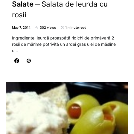
Salate
Salata de leurda cu
rosii
May 7, 2014
302 views
1 minute read
Ingrediente: leurdă proaspătă ridichi de primăvară 2
roşii de mărime potrivită un ardei gras ulei de măsline
o…