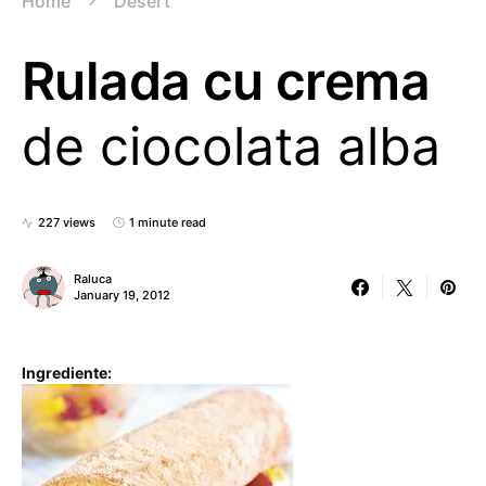
Home
Desert
Rulada cu crema
de ciocolata alba
227 views
1 minute read
Raluca
January 19, 2012
Ingrediente: