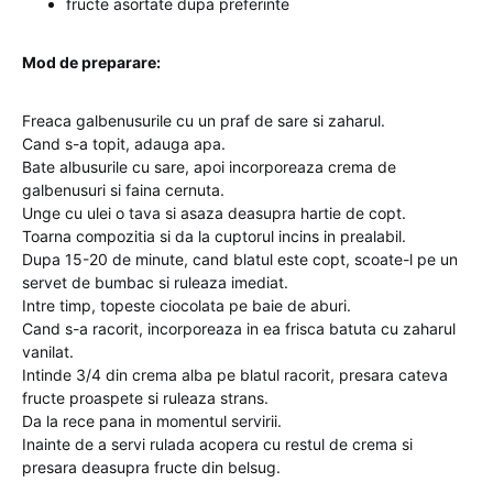
fructe asortate dupa preferinte
Mod de preparare:
Freaca galbenusurile cu un praf de sare si zaharul.
Cand s-a topit, adauga apa.
Bate albusurile cu sare, apoi incorporeaza crema de
galbenusuri si faina cernuta.
Unge cu ulei o tava si asaza deasupra hartie de copt.
Toarna compozitia si da la cuptorul incins in prealabil.
Dupa 15-20 de minute, cand blatul este copt, scoate-l pe un
servet de bumbac si ruleaza imediat.
Intre timp, topeste ciocolata pe baie de aburi.
Cand s-a racorit, incorporeaza in ea frisca batuta cu zaharul
vanilat.
Intinde 3/4 din crema alba pe blatul racorit, presara cateva
fructe proaspete si ruleaza strans.
Da la rece pana in momentul servirii.
Inainte de a servi rulada acopera cu restul de crema si
presara deasupra fructe din belsug.