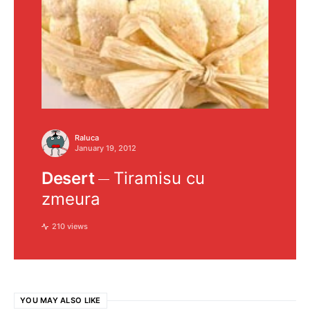
Raluca
January 19, 2012
Desert
Tiramisu cu
zmeura
210 views
YOU MAY ALSO LIKE