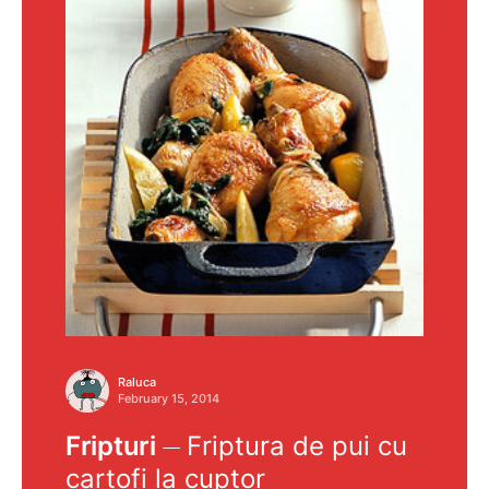
Raluca
February 15, 2014
Fripturi
Friptura de pui cu
cartofi la cuptor