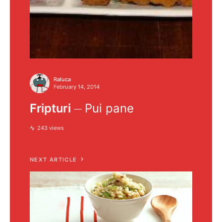
Raluca
February 14, 2014
Fripturi
Pui pane
243 views
NEXT ARTICLE