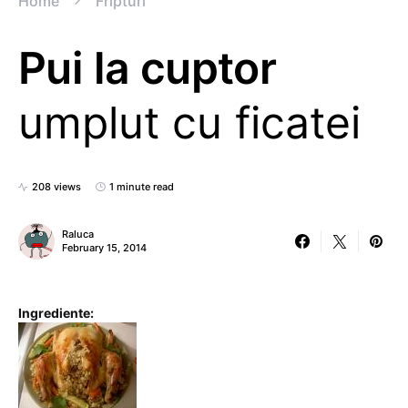
Home
Fripturi
Pui la cuptor
umplut cu ficatei
208 views
1 minute read
Raluca
February 15, 2014
Ingrediente: