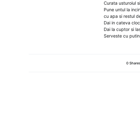
Curata usturoiul s
Pune untul la inci
cu apa si restul d
Dai in cateva cloc
Dai la cuptor si l
Serveste cu puti
0 Share