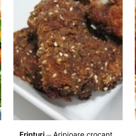
Fripturi
Aripioare crocant