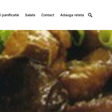
 panificatie
Salate
Contact
Adauga reteta