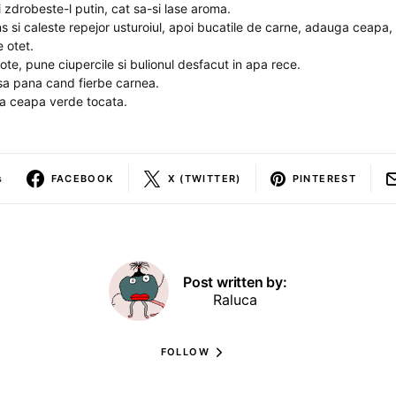
i zdrobeste-l putin, cat sa-si lase aroma.
ns si caleste repejor usturoiul, apoi bucatile de carne, adauga ceapa,
e otet.
ote, pune ciupercile si bulionul desfacut in apa rece.
asa pana cand fierbe carnea.
na ceapa verde tocata.
s
FACEBOOK
X (TWITTER)
PINTEREST
Post written by:
Raluca
FOLLOW