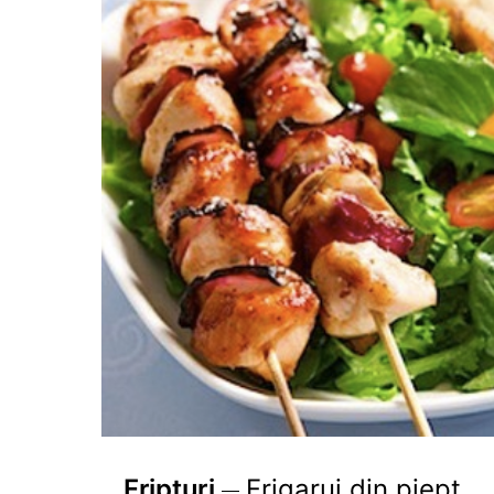
Fripturi
Frigarui din piept