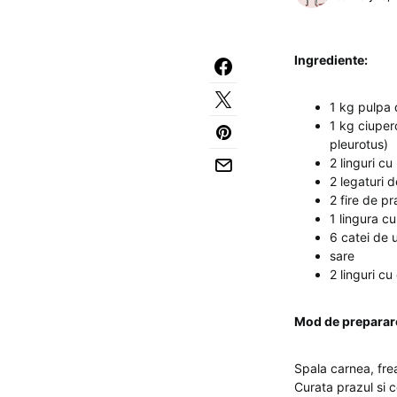
Ingrediente:
1 kg pulpa 
1 kg ciuper
pleurotus)
2 linguri cu
2 legaturi 
2 fire de pr
1 lingura cu
6 catei de u
sare
2 linguri cu
Mod de preparar
Spala carnea, frea
Curata prazul si c