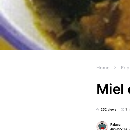
Home
Frip
Miel 
252 views
1 
Raluca
January 13, 