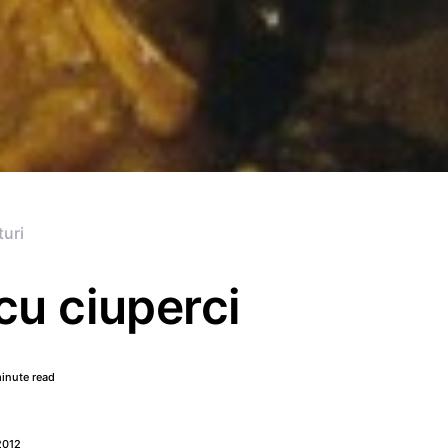
turi
cu ciuperci
minute read
2012