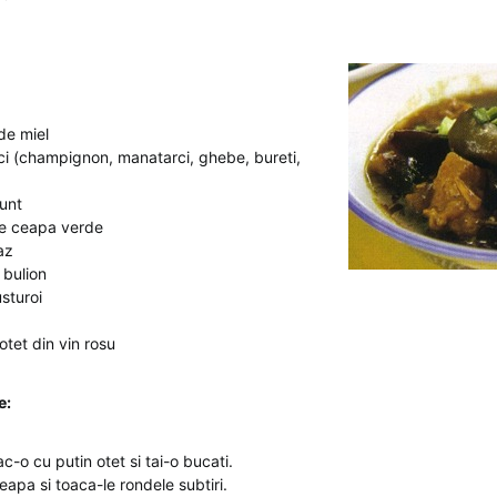
de miel
ci (champignon, manatarci, ghebe, bureti,
 unt
de ceapa verde
az
 bulion
sturoi
 otet din vin rosu
e:
c-o cu putin otet si tai-o bucati.
eapa si toaca-le rondele subtiri.