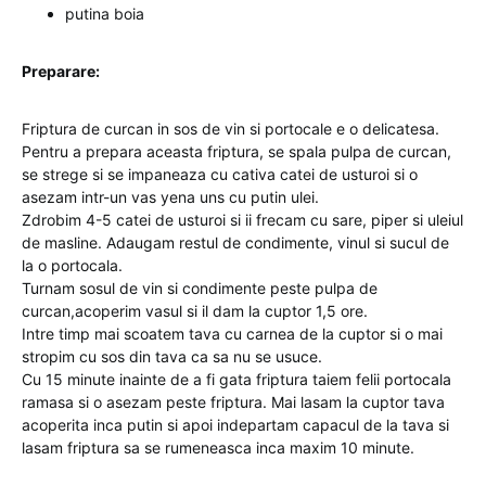
putina boia
Preparare:
Friptura de curcan in sos de vin si portocale e o delicatesa.
Pentru a prepara aceasta friptura, se spala pulpa de curcan,
se strege si se impaneaza cu cativa catei de usturoi si o
asezam intr-un vas yena uns cu putin ulei.
Zdrobim 4-5 catei de usturoi si ii frecam cu sare, piper si uleiul
de masline. Adaugam restul de condimente, vinul si sucul de
la o portocala.
Turnam sosul de vin si condimente peste pulpa de
curcan,acoperim vasul si il dam la cuptor 1,5 ore.
Intre timp mai scoatem tava cu carnea de la cuptor si o mai
stropim cu sos din tava ca sa nu se usuce.
Cu 15 minute inainte de a fi gata friptura taiem felii portocala
ramasa si o asezam peste friptura. Mai lasam la cuptor tava
acoperita inca putin si apoi indepartam capacul de la tava si
lasam friptura sa se rumeneasca inca maxim 10 minute.