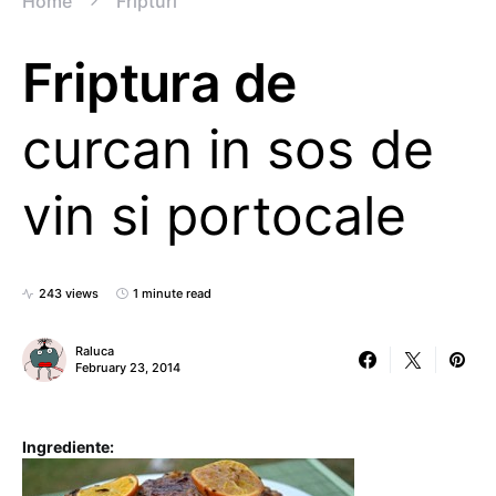
Home
Fripturi
Friptura de
curcan in sos de
vin si portocale
243 views
1 minute read
Raluca
February 23, 2014
Ingrediente: