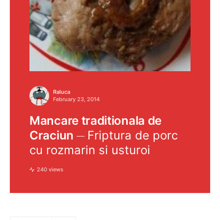
Raluca
February 23, 2014
Mancare traditionala de
Craciun
Friptura de porc
cu rozmarin si usturoi
240 views