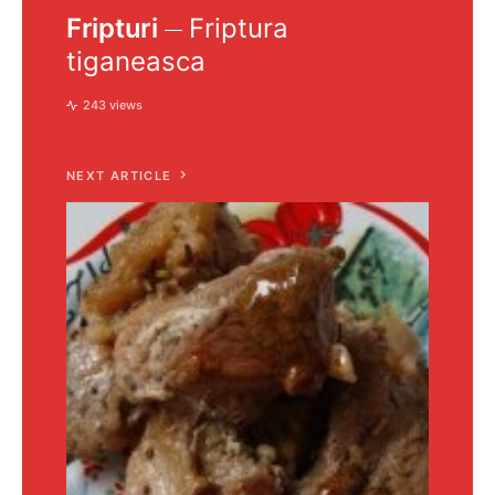
Fripturi
Friptura
tiganeasca
243 views
NEXT ARTICLE