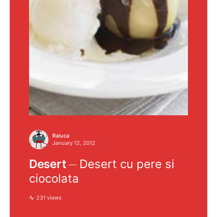
Raluca
January 12, 2012
Desert
Desert cu pere si
ciocolata
231 views