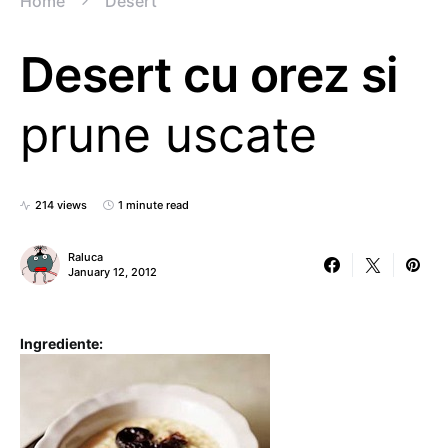
Home
Desert
Desert cu orez si
prune uscate
214 views
1 minute read
Raluca
January 12, 2012
Ingrediente: