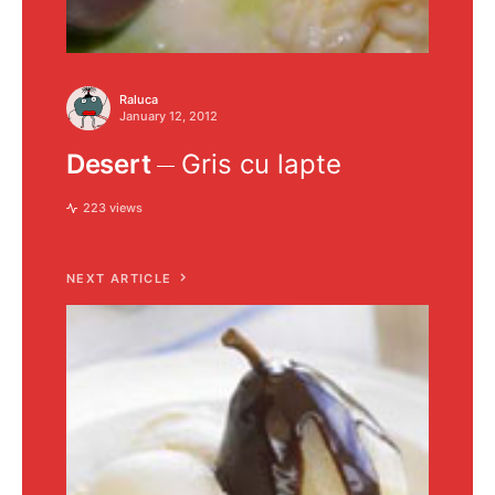
Raluca
January 12, 2012
Desert
Gris cu lapte
223 views
NEXT ARTICLE