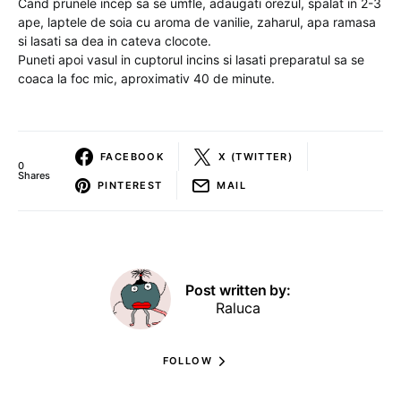
Cand prunele incep sa se umfle, adaugati orezul, spalat in 2-3
ape, laptele de soia cu aroma de vanilie, zaharul, apa ramasa
si lasati sa dea in cateva clocote.
Puneti apoi vasul in cuptorul incins si lasati preparatul sa se
coaca la foc mic, aproximativ 40 de minute.
FACEBOOK
X (TWITTER)
0
Shares
PINTEREST
MAIL
Post written by:
Raluca
FOLLOW