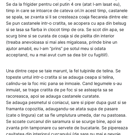
Se da la frigider pentru cel putin 4 ore (atat l-am lasat eu),
timp in care se intoarce de cateva ori.In acest timp, castanele
se spala, se zvanta si li se cresteaza coaja fiecareia dintre ele:
Se pun castanele intr-o cratita, se acopera cu apa din belsug
si se lasa sa fiarba in clocot timp de ora. Se scot din apa, se
scurg bine si se curata de coaja si de pielita din interior
(treaba anevoioasa si mai ales migaloasa, prinde bine un
ajutor amabil, eu l-am “prins” pe sotul meu si odata
acceptand, nu a mai avut cum sa dea bir cu fugitii!).
Una dintre cepe se taie marunt, la fel tulpinile de telina. Se
topeste untul intr-o cratita si se adauga ceapa si telina,
calindu-se la foc mic pana se inmoaie. Cand legumele s-au
inmuiat, se trage cratita de pe foc si se asteapta sa se
racoreasca, apoi se adauga castanele curatate.
Se adauga pesmetul si coniacul, sare si piper dupa gust si se
framanta copozitia, adaugandu-se atata supa de pasare
(cate o lingura) cat sa fie umplutura umeda, dar nu pastoasa.
Se scoate curcanul din saramura si se scurge bine, apoi se
zvanta prin tamponare cu servete de bucatarie. Se pipereaza
cavitatea din interiorul curcanului (de sare nu mai e nevoie