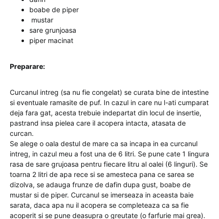
boabe de piper
mustar
sare grunjoasa
piper macinat
Preparare:
Curcanul intreg (sa nu fie congelat) se curata bine de intestine
si eventuale ramasite de puf. In cazul in care nu l-ati cumparat
deja fara gat, acesta trebuie indepartat din locul de insertie,
pastrand insa pielea care il acopera intacta, atasata de
curcan.
Se alege o oala destul de mare ca sa incapa in ea curcanul
intreg, in cazul meu a fost una de 6 litri. Se pune cate 1 lingura
rasa de sare grujoasa pentru fiecare litru al oalei (6 linguri). Se
toarna 2 litri de apa rece si se amesteca pana ce sarea se
dizolva, se adauga frunze de dafin dupa gust, boabe de
mustar si de piper. Curcanul se imerseaza in aceasta baie
sarata, daca apa nu il acopera se completeaza ca sa fie
acoperit si se pune deasupra o greutate (o farfurie mai grea).