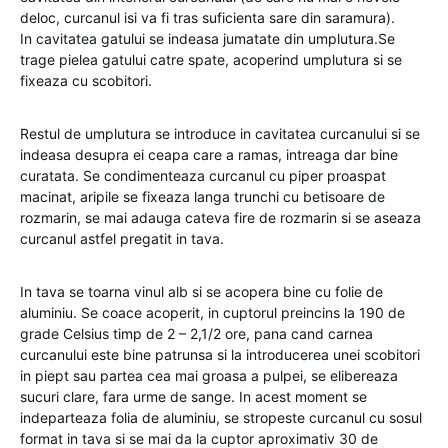
deloc, curcanul isi va fi tras suficienta sare din saramura).
In cavitatea gatului se indeasa jumatate din umplutura.Se
trage pielea gatului catre spate, acoperind umplutura si se
fixeaza cu scobitori.
Restul de umplutura se introduce in cavitatea curcanului si se
indeasa desupra ei ceapa care a ramas, intreaga dar bine
curatata. Se condimenteaza curcanul cu piper proaspat
macinat, aripile se fixeaza langa trunchi cu betisoare de
rozmarin, se mai adauga cateva fire de rozmarin si se aseaza
curcanul astfel pregatit in tava.
In tava se toarna vinul alb si se acopera bine cu folie de
aluminiu. Se coace acoperit, in cuptorul preincins la 190 de
grade Celsius timp de 2 – 2,1/2 ore, pana cand carnea
curcanului este bine patrunsa si la introducerea unei scobitori
in piept sau partea cea mai groasa a pulpei, se elibereaza
sucuri clare, fara urme de sange. In acest moment se
indeparteaza folia de aluminiu, se stropeste curcanul cu sosul
format in tava si se mai da la cuptor aproximativ 30 de