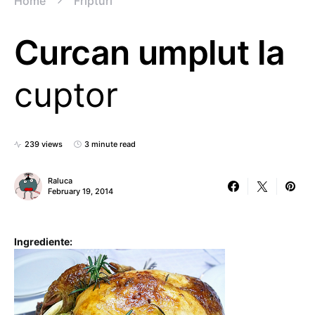
Home
Fripturi
Curcan umplut la
cuptor
239 views
3 minute read
Raluca
February 19, 2014
Ingrediente: