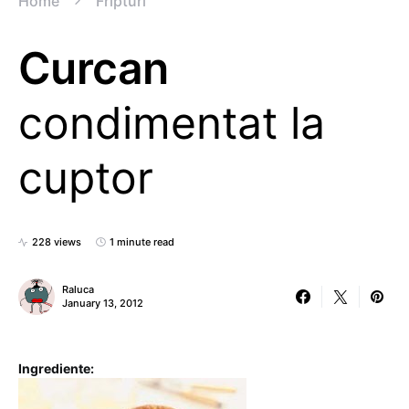
Home
Fripturi
Curcan
condimentat la
cuptor
228 views
1 minute read
Raluca
January 13, 2012
Ingrediente: