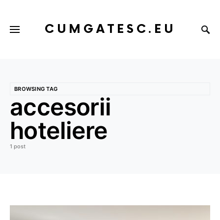
CUMGATESC.EU
BROWSING TAG
accesorii
hoteliere
1 post