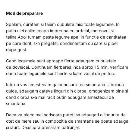
Mod de preparare
Spalam, curatam si taiem cubulete mici toate legumele. In
putin ulei calim ceapa impreuna cu ardeiul, morcovul si
telina.Apoi turnam peste legume apa, in functie de cantitatea
pe care doriti s-o pregatiti, condimentam cu sare si piper
dupa gust.
Cand legumele sunt aproape fierte adaugam cubuletele
de dovlecei. Continuam fierberea inca aprox 15 min, verificam
daca toate legumele sunt fierte si luam vasul de pe foc.
Intr-un vas amestecam galbenusurile cu smantana si boiaua
dulce, adaugam cateva linguri din ciorba, omogenizam bine si
cand ciorba s-a mai racit putin adaugam amestecul de
smantana.
Daca va place mai acrisoara puteti sa adaugati o lingurita de
otet de mere sau in compozitia de smantana se poate adauga
si iaurt. Deasupra presaram patrunjel.