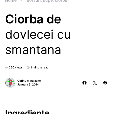
Home
Borsuri, supe, ciorbe
Ciorba de
dovlecei cu
smantana
260 views
1 minute read
Corina Mihalache
January 5, 2014
Ingrediente