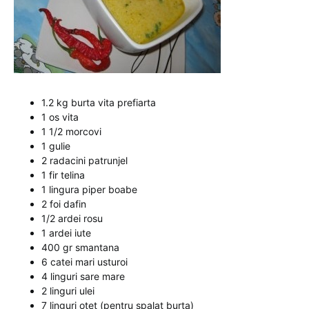
1.2 kg burta vita prefiarta
1 os vita
1 1/2 morcovi
1 gulie
2 radacini patrunjel
1 fir telina
1 lingura piper boabe
2 foi dafin
1/2 ardei rosu
1 ardei iute
400 gr smantana
6 catei mari usturoi
4 linguri sare mare
2 linguri ulei
7 linguri otet (pentru spalat burta)