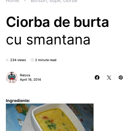
Home
Borsuri, supe, ciorbe
Ciorba de burta
cu smantana
234 views
2 minute read
Raluca
April 16, 2014
Ingrediente: