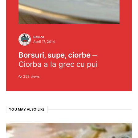
Raluca
April 17, 2014
Borsuri, supe, ciorbe
Ciorba a la grec cu pui
252 views
YOU MAY ALSO LIKE