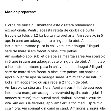
Mod de preparare:
Ciorba de burta cu smantana este o reteta romaneasca
exceptionala. Pentru aceasta reteta de ciorba de burta
trebuie sa folositi 1.2 kg burta vita prefiarta. Am spalat-o in 5
ape in care am adaugat cate o lingura de otet. Am mutat-o
intr-o strecuratoare pusa in chiuveta, am adaugat 2 linguri
sare de mare si am frecat-o bine intre palme.
Am spalat-o apoi sub jet de apa sa mearga sarea.Am spalat-o
in 5 ape in care am adaugat cate o lingura de otet. Am mutat-
o intr-o strecuratoare pusa in chiuveta, am adaugat 2 linguri
sare de mare si am frecat-o bine intre palme. Am spalat-o
apoi sub jet de apa sa mearga sarea. Am mutat-o iar intr-un
bol si am acoperit-o cu apa rece si 2 linguri de otet.
Am lasat-o sa stea asa 1 ora. Apoi am pus 4 litri de apa rece
intr-o oala mare, am adaugat zarzavatul (gulia, patrunjelul, 1
morcov si telina) taiat bucati mari, dafinul, piperul si osul de
vita. Am adus la fierbere, apoi am fiert la foc mediu spre mic
cca 1 ora. Am spumat din cand in cand. Am incins 2 linguri ulei