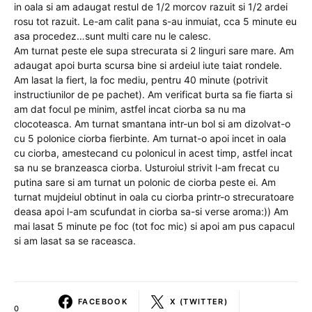
in oala si am adaugat restul de 1/2 morcov razuit si 1/2 ardei
rosu tot razuit. Le-am calit pana s-au inmuiat, cca 5 minute eu
asa procedez…sunt multi care nu le calesc.
Am turnat peste ele supa strecurata si 2 linguri sare mare. Am
adaugat apoi burta scursa bine si ardeiul iute taiat rondele.
Am lasat la fiert, la foc mediu, pentru 40 minute (potrivit
instructiunilor de pe pachet). Am verificat burta sa fie fiarta si
am dat focul pe minim, astfel incat ciorba sa nu ma
clocoteasca. Am turnat smantana intr-un bol si am dizolvat-o
cu 5 polonice ciorba fierbinte. Am turnat-o apoi incet in oala
cu ciorba, amestecand cu polonicul in acest timp, astfel incat
sa nu se branzeasca ciorba. Usturoiul strivit l-am frecat cu
putina sare si am turnat un polonic de ciorba peste ei. Am
turnat mujdeiul obtinut in oala cu ciorba printr-o strecuratoare
deasa apoi l-am scufundat in ciorba sa-si verse aroma:)) Am
mai lasat 5 minute pe foc (tot foc mic) si apoi am pus capacul
si am lasat sa se raceasca.
FACEBOOK
X (TWITTER)
0