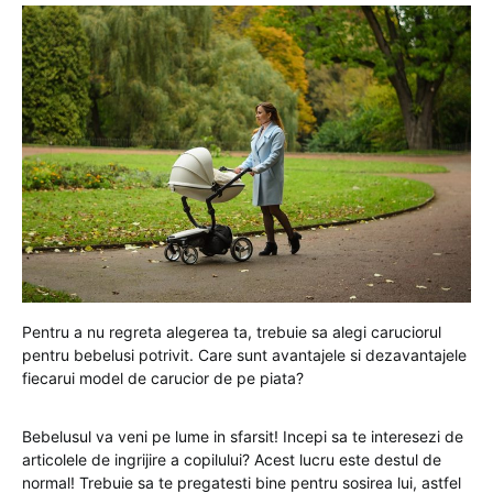
Pentru a nu regreta alegerea ta, trebuie sa alegi caruciorul
pentru bebelusi potrivit. Care sunt avantajele si dezavantajele
fiecarui model de carucior de pe piata?
Bebelusul va veni pe lume in sfarsit! Incepi sa te interesezi de
articolele de ingrijire a copilului? Acest lucru este destul de
normal! Trebuie sa te pregatesti bine pentru sosirea lui, astfel