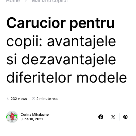
Home
Mama si copilul
Carucior pentru
copii: avantajele
si dezavantajele
diferitelor modele
232 views
2 minute read
Corina Mihalache
June 18, 2021