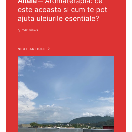
Altele
Aromaterapia: ce
este aceasta si cum te pot
ajuta uleiurile esentiale?
246 views
NEXT ARTICLE