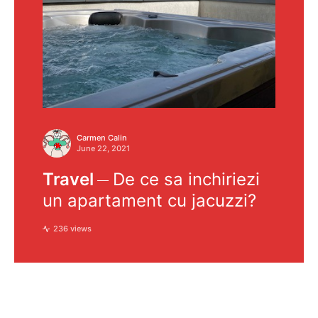
Carmen Calin
June 22, 2021
Travel
De ce sa inchiriezi
un apartament cu jacuzzi?
236 views