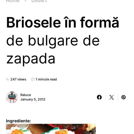
Home
Desert
Briosele în formă
de bulgare de
zapada
247 views
1 minute read
Raluca
January 5, 2012
Ingrediente: