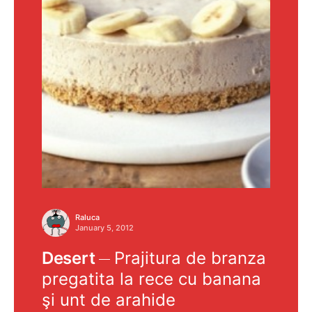
Raluca
January 5, 2012
Desert
Prajitura de branza
pregatita la rece cu banana
şi unt de arahide