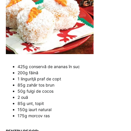
425g conservă de ananas în suc
200g făină
1 linguriţă praf de copt
85g zahăr tos brun
50g fulgi de cocos
2 ouă
85g unt, topit
150g iaurt natural
175g morcov ras