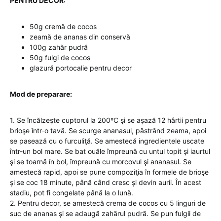
PENTRU DECOR:
50g cremă de cocos
zeamă de ananas din conservă
100g zahăr pudră
50g fulgi de cocos
glazură portocalie pentru decor
Mod de preparare:
1. Se încălzeşte cuptorul la 200ºC şi se aşază 12 hârtii pentru
brioşe într-o tavă. Se scurge ananasul, păstrând zeama, apoi
se pasează cu o furculiţă. Se amestecă ingredientele uscate
într-un bol mare. Se bat ouăle împreună cu untul topit şi iaurtul
şi se toarnă în bol, împreună cu morcovul şi ananasul. Se
amestecă rapid, apoi se pune compoziţia în formele de brioşe
şi se coc 18 minute, până când cresc şi devin aurii. În acest
stadiu, pot fi congelate până la o lună.
2. Pentru decor, se amestecă crema de cocos cu 5 linguri de
suc de ananas şi se adaugă zahărul pudră. Se pun fulgii de