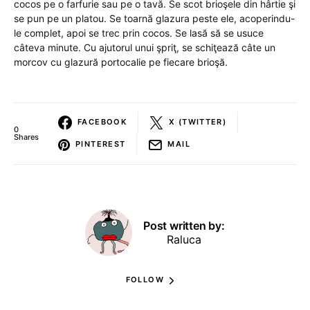
cocos pe o farfurie sau pe o tavă. Se scot brioşele din hârtie şi
se pun pe un platou. Se toarnă glazura peste ele, acoperindu-
le complet, apoi se trec prin cocos. Se lasă să se usuce
câteva minute. Cu ajutorul unui şpriţ, se schiţează câte un
morcov cu glazură portocalie pe fiecare brioşă.
FACEBOOK
X (TWITTER)
0
Shares
PINTEREST
MAIL
Post written by:
Raluca
FOLLOW